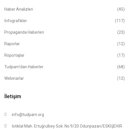
Haber Analizleri
(45)
İnfografikler
(117)
Propaganda Haberleri
(23)
Raporlar
(12)
Röportajlar
(17)
Tudpam'dan Haberler
(68)
Webinarlar
(12)
İletişim
info@tudpam.org
İstiklal Mah. Ertuğrulbey Sok. No:9/20 Odunpazarı/ESKİŞEHİR