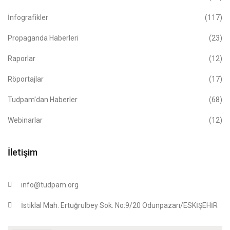
İnfografikler
(117)
Propaganda Haberleri
(23)
Raporlar
(12)
Röportajlar
(17)
Tudpam'dan Haberler
(68)
Webinarlar
(12)
İletişim
info@tudpam.org
İstiklal Mah. Ertuğrulbey Sok. No:9/20 Odunpazarı/ESKİŞEHİR