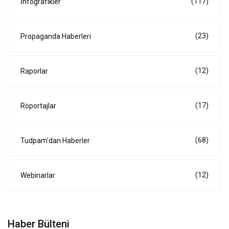
(117)
İnfografikler
(23)
Propaganda Haberleri
(12)
Raporlar
(17)
Röportajlar
(68)
Tudpam'dan Haberler
(12)
Webinarlar
Haber Bülteni