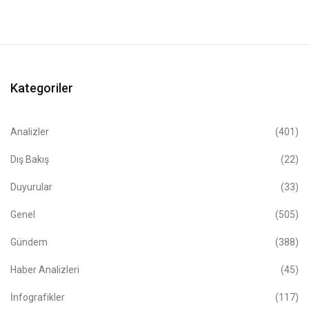
Kategoriler
Analizler
(401)
Dış Bakış
(22)
Duyurular
(33)
Genel
(505)
Gündem
(388)
Haber Analizleri
(45)
İnfografikler
(117)