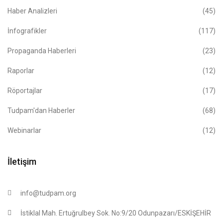
Haber Analizleri
(45)
İnfografikler
(117)
Propaganda Haberleri
(23)
Raporlar
(12)
Röportajlar
(17)
Tudpam'dan Haberler
(68)
Webinarlar
(12)
İletişim
info@tudpam.org
İstiklal Mah. Ertuğrulbey Sok. No:9/20 Odunpazarı/ESKİŞEHİR