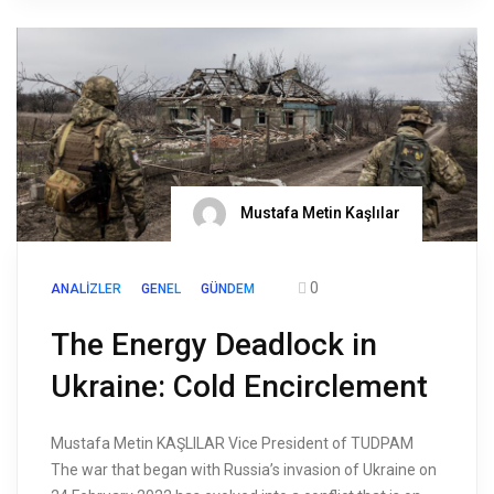
Mustafa Metin Kaşlılar
0
ANALIZLER
GENEL
GÜNDEM
The Energy Deadlock in
Ukraine: Cold Encirclement
Mustafa Metin KAŞLILAR Vice President of TUDPAM
The war that began with Russia’s invasion of Ukraine on