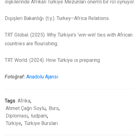
ilişkilerinde Afrikalı Türkiye Mezunları önemli bir rol oynuyor.
Dışişleri Bakanlığı. (t.y.). Turkey–Africa Relations.
TRT Global. (2025). Why Türkiye’s ‘win-win’ ties with African
countries are flourishing.
TRT World. (2024). How Türkiye is preparing
Fotoğraf:
Anadolu Ajansı
Tags
Afrika
,
Ahmet Çağrı Soylu
,
Burs
,
Diplomasi
,
tudpam
,
Türkiye
,
Türkiye Bursları