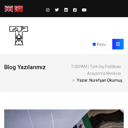
Koyu
Blog Yazılarımız
TUDPAM | Türk Dış Politikası
Araştırma Merkezi
>
Yazar: Nurefşan Okumuş