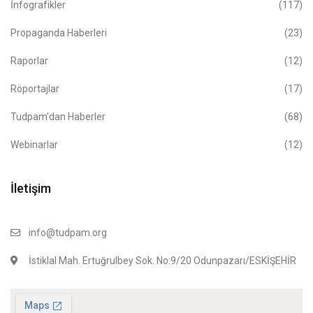
İnfografikler
(117)
Propaganda Haberleri
(23)
Raporlar
(12)
Röportajlar
(17)
Tudpam'dan Haberler
(68)
Webinarlar
(12)
İletişim
info@tudpam.org
İstiklal Mah. Ertuğrulbey Sok. No:9/20 Odunpazarı/ESKİŞEHİR