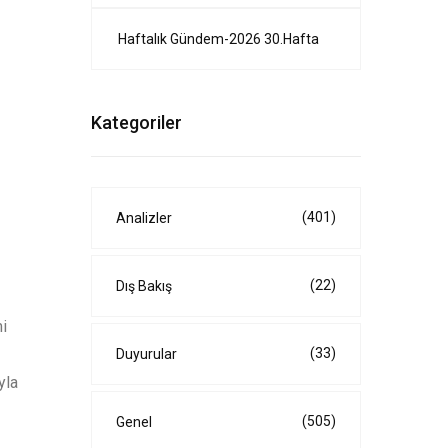
Haftalık Gündem-2026 30.Hafta
Kategoriler
(401)
Analizler
(22)
Dış Bakış
mi
(33)
Duyurular
yla
(505)
Genel