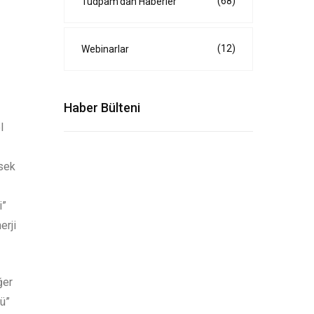
(68)
Tudpam'dan Haberler
(12)
Webinarlar
Haber Bülteni
l
ksek
i”
erji
ğer
rü”