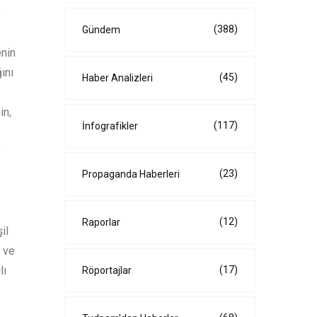
”
(388)
Gündem
enin
ını
(45)
Haber Analizleri
in,
(117)
İnfografikler
”
(23)
Propaganda Haberleri
(12)
Raporlar
il
i ve
lı
(17)
Röportajlar