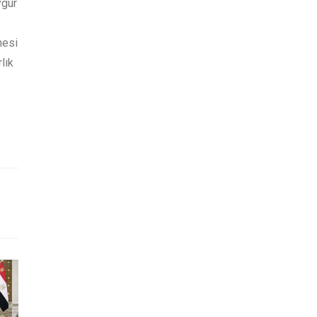
ygur
mesi
lık