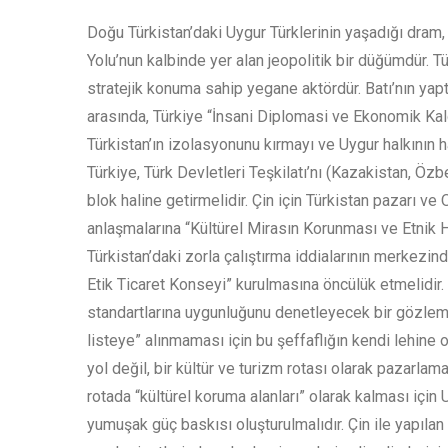
Doğu Türkistan’daki Uygur Türklerinin yaşadığı dram,
Yolu’nun kalbinde yer alan jeopolitik bir düğümdür. 
stratejik konuma sahip yegane aktördür. Batı’nın yapt
arasında, Türkiye “İnsani Diplomasi ve Ekonomik Kaldı
Türkistan’ın izolasyonunu kırmayı ve Uygur halkının 
Türkiye, Türk Devletleri Teşkilatı’nı (Kazakistan, Öz
blok haline getirmelidir. Çin için Türkistan pazarı ve
anlaşmalarına “Kültürel Mirasın Korunması ve Etnik 
Türkistan’daki zorla çalıştırma iddialarının merkezind
Etik Ticaret Konseyi” kurulmasına öncülük etmelidir.
standartlarına uygunluğunu denetleyecek bir gözlem h
listeye” alınmaması için bu şeffaflığın kendi lehine ol
yol değil, bir kültür ve turizm rotası olarak pazarlam
rotada “kültürel koruma alanları” olarak kalması için
yumuşak güç baskısı oluşturulmalıdır. Çin ile yapıla