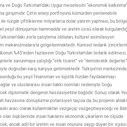
ama ve Doğu Türkistan’daki Uygur meselesini “ekonomik kalkınma
girişimidir. Çin’in enerji portföyünü kömürden yenilenebilir
le rüzgâr çiftliklerine milyarlarca dolar yatırım yapması, bu bölg
sel yeşil dönüşümün hammadde ve üretim üssü olarak kurgulandığ
kistan’daki zorla çalıştırma iddiaları, kültürel asimilasyon
etim mekanizmalarıyla gölgelenmektedir. Küresel tedarik zincirlerin
ilikonun %45’inden fazlasının Doğu Türkistan’dan tedarik edilmesi,
ojelerle savunmaya çalıştığı “etik ticaret” ve “demokratik değerler
liyle doğrudan karşı karşıya getirmektedir. Türkiye’nin merkezinde
n sunduğu bu yeşil finansman ve lojistik hızdan faydalanmayı
bağlar ve uluslararası insan hakkı normları nedeniyle Doğu
rilecek diplomatik dengenin hassasiyetine bağlıdır. Sonuç olarak Yeş
fah havzasına dönüştürme potansiyeli taşısa da, bu projenin ahlak
baskı aracı olarak kullanmaktan vazgeçip vazgeçmeyeceği ve Batı
le olan ilişkilerinde insan haklarını ekonomik çıkarların ne ölçüde
ecek, ancak adil bir üretim ve insan onuruna saygı duyan bir siyasi