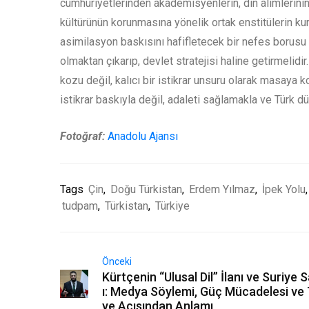
cumhuriyetlerinden akademisyenlerin, din alimlerinin
kültürünün korunmasına yönelik ortak enstitülerin kuru
asimilasyon baskısını hafifletecek bir nefes borusu 
olmaktan çıkarıp, devlet stratejisi haline getirmelidir.
kozu değil, kalıcı bir istikrar unsuru olarak masaya 
istikrar baskıyla değil, adaleti sağlamakla ve Türk
Fotoğraf:
Anadolu Ajansı
Tags
Çin
,
Doğu Türkistan
,
Erdem Yılmaz
,
İpek Yolu
,
tudpam
,
Türkistan
,
Türkiye
Önceki
Kürtçenin “Ulusal Dil” İlanı ve Suriye 
ı: Medya Söylemi, Güç Mücadelesi ve 
ye Açısından Anlamı