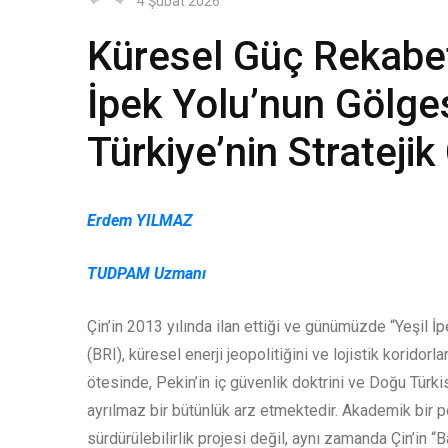
4 Şubat 2026
Küresel Güç Rekabet
İpek Yolu’nun Gölge
Türkiye’nin Stratej
Erdem YILMAZ
TUDPAM Uzmanı
Çin’in 2013 yılında ilan ettiği ve günümüzde “Yeşil İ
(BRI), küresel enerji jeopolitiğini ve lojistik koridor
ötesinde, Pekin’in iç güvenlik doktrini ve Doğu Türk
ayrılmaz bir bütünlük arz etmektedir. Akademik bir p
sürdürülebilirlik projesi değil, aynı zamanda Çin’in “B