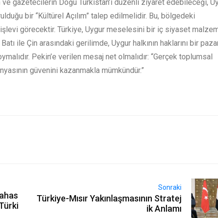
 ve gazetecilerin Doğu Türkistan’ı düzenli ziyaret edebileceği, U
lduğu bir “Kültürel Açılım” talep edilmelidir. Bu, bölgedeki
işlevi görecektir. Türkiye, Uygur meselesini bir iç siyaset malze
 Batı ile Çin arasındaki gerilimde, Uygur halkının haklarını bir pazar
koymalıdır. Pekin’e verilen mesaj net olmalıdır: “Gerçek toplumsal
 dünyasının güvenini kazanmakla mümkündür.”
Sonraki
Sahas
Türkiye-Mısır Yakınlaşmasının Stratej
Türki
ik Anlamı