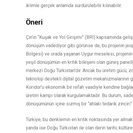
iklimle gerçek anlamda sürdürülebilir kılınabilir.
Öneri
Çin’in “Kuşak ve Yol Girişimi” (BRI) kapsamında gelişt
dönüşüm vadediyor gibi görünse de, bu projenin jeo
Bölgesi) ve orada yaşanan Uygur meselesi, projenin 
yeşil dönüşümün en kritik bileşeni olan güneş panel
merkezi Doğu Türkistan’dır. Ancak bu üretim gücü; zor
teknoloji destekli dijital gözetim mekanizmalarının
Koridor’u ekonomik bir refah vaadiyle kendine bağlark
üretim kampı olarak kurgulamaktadır. Bu durum, sadec
dönüşümünün içine sızmış bir “ahlaki tedarik zinciri” k
Türkiye, bu denklemin en kritik noktasında yer almakta
yanda ise Doğu Türkistan ile olan derin tarihi, kültü