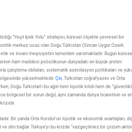
irdiği “Yeşil İpek Yolu” stratejisi, küresel ölçekte çevresel bir
politik merkez üssü olan Doğu Türkistan (Sincan Uygur Özerk
etik ve insani meşruiyetini temelden sarsmaktadır. Bugün kürese
lerinin ham maddesi polisilikonun dünyadaki en büyük üretim
la çalıştırma iddiaları, sistematik asimilasyon politikaları ve yü
 gölgesinde yükselmektedir.
Çin
, Türkistan coğrafyasını ve Orta
en, Doğu Türkistan’ı bu ağın hem lojistik kilidi hem de “güvenlikl
e bölgesel bir sorun değil, aynı zamanda dünya ticaretinin ve en
rizidir.
dır. Bir yanda Orta Koridor’un lojistik ve ekonomik avantajları, di
rel ve dini bağlar Türkiye’yi bu krizde “vazgeçilmez bir çözüm aktö