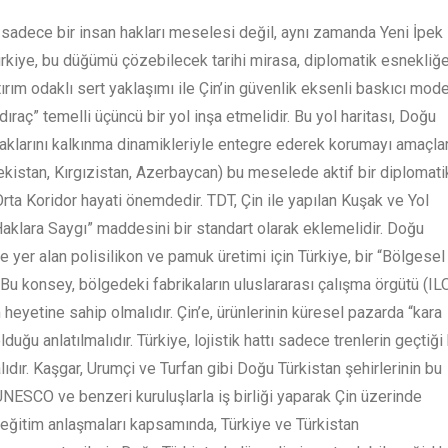
 sadece bir insan hakları meselesi değil, aynı zamanda Yeni İpek
Türkiye, bu düğümü çözebilecek tarihi mirasa, diplomatik esnekliğ
ırım odaklı sert yaklaşımı ile Çin’in güvenlik eksenli baskıcı mode
raç” temelli üçüncü bir yol inşa etmelidir. Bu yol haritası, Doğu
haklarını kalkınma dinamikleriyle entegre ederek korumayı amaçlar
bekistan, Kırgızistan, Azerbaycan) bu meselede aktif bir diplomati
 Orta Koridor hayati önemdedir. TDT, Çin ile yapılan Kuşak ve Yol
Haklara Saygı” maddesini bir standart olarak eklemelidir. Doğu
e yer alan polisilikon ve pamuk üretimi için Türkiye, bir “Bölgesel
 Bu konsey, bölgedeki fabrikaların uluslararası çalışma örgütü (IL
eyetine sahip olmalıdır. Çin’e, ürünlerinin küresel pazarda “kara
duğu anlatılmalıdır. Türkiye, lojistik hattı sadece trenlerin geçtiği 
alıdır. Kaşgar, Urumçi ve Turfan gibi Doğu Türkistan şehirlerinin bu
 UNESCO ve benzeri kuruluşlarla iş birliği yaparak Çin üzerinde
n eğitim anlaşmaları kapsamında, Türkiye ve Türkistan