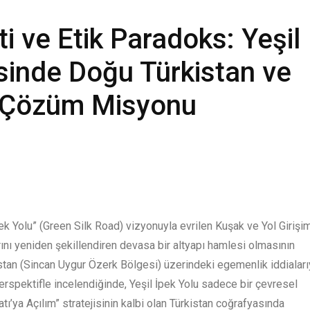
i ve Etik Paradoks: Yeşil
sinde Doğu Türkistan ve
ik Çözüm Misyonu
pek Yolu” (Green Silk Road) vizyonuyla evrilen Kuşak ve Yol Girişi
larını yeniden şekillendiren devasa bir altyapı hamlesi olmasının
istan (Sincan Uygur Özerk Bölgesi) üzerindeki egemenlik iddiaları
erspektifle incelendiğinde, Yeşil İpek Yolu sadece bir çevresel
atı’ya Açılım” stratejisinin kalbi olan Türkistan coğrafyasında