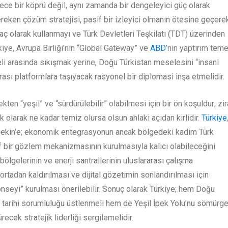
ce bir köprü değil, aynı zamanda bir dengeleyici güç olarak
gereken çözüm stratejisi, pasif bir izleyici olmanın ötesine geçere
ıraç olarak kullanmayı ve Türk Devletleri Teşkilatı (TDT) üzerinden
kiye, Avrupa Birliği’nin “Global Gateway” ve
ABD
’nin yaptırım teme
deli arasında sıkışmak yerine, Doğu Türkistan meselesini “insani
ası platformlara taşıyacak rasyonel bir diplomasi inşa etmelidir.
en “yeşil” ve “sürdürülebilir” olabilmesi için bir ön koşuldur; zir
ik olarak ne kadar temiz olursa olsun ahlaki açıdan kirlidir.
Türkiye
k Pekin’e; ekonomik entegrasyonun ancak bölgedeki kadim Türk
af bir gözlem mekanizmasının kurulmasıyla kalıcı olabileceğini
ölgelerinin ve enerji santrallerinin uluslararası çalışma
 ortadan kaldırılması ve dijital gözetimin sonlandırılması için
onseyi” kurulması önerilebilir. Sonuç olarak Türkiye; hem Doğu
k tarihi sorumluluğu üstlenmeli hem de Yeşil İpek Yolu’nu sömürge
recek stratejik liderliği sergilemelidir.