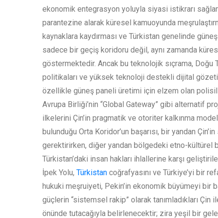
ekonomik entegrasyon yoluyla siyasi istikrarı sağl
parantezine alarak küresel kamuoyunda meşrulaştırma 
kaynaklara kaydırması ve Türkistan genelinde güneş i
sadece bir geçiş koridoru değil, aynı zamanda küre
göstermektedir. Ancak bu teknolojik sıçrama, Doğu Tür
politikaları ve yüksek teknoloji destekli dijital göz
özellikle güneş paneli üretimi için elzem olan polis
Avrupa Birliği’nin “Global Gateway” gibi alternatif pr
ilkelerini Çin’in pragmatik ve otoriter kalkınma mode
bulunduğu Orta Koridor’un başarısı, bir yandan Çin’i
gerektirirken, diğer yandan bölgedeki etno-kültürel 
Türkistan’daki insan hakları ihlallerine karşı gelişti
İpek Yolu,
Türkistan
coğrafyasını ve Türkiye’yi bir re
hukuki meşruiyeti, Pekin’in ekonomik büyümeyi bir 
güçlerin “sistemsel rakip” olarak tanımladıkları Çin i
önünde tutacağıyla belirlenecektir; zira yeşil bir gel