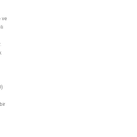
e ve
li
.
k
O)
bir