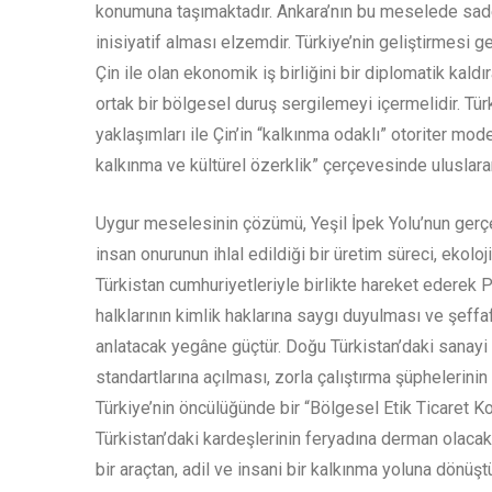
konumuna taşımaktadır. Ankara’nın bu meselede sade
inisiyatif alması elzemdir. Türkiye’nin geliştirmesi 
Çin ile olan ekonomik iş birliğini bir diplomatik kald
ortak bir bölgesel duruş sergilemeyi içermelidir. Tür
yaklaşımları ile Çin’in “kalkınma odaklı” otoriter mo
kalkınma ve kültürel özerklik” çerçevesinde uluslarar
Uygur meselesinin çözümü, Yeşil İpek Yolu’nun gerçekt
insan onurunun ihlal edildiği bir üretim süreci, ekoloj
Türkistan cumhuriyetleriyle birlikte hareket edere
halklarının kimlik haklarına saygı duyulması ve şeff
anlatacak yegâne güçtür. Doğu Türkistan’daki sanayi b
standartlarına açılması, zorla çalıştırma şüphelerinin
Türkiye’nin öncülüğünde bir “Bölgesel Etik Ticaret K
Türkistan’daki kardeşlerinin feryadına derman olaca
bir araçtan, adil ve insani bir kalkınma yoluna dönüştü