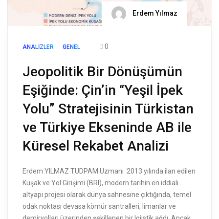
Erdem Yılmaz
0
ANALIZLER
GENEL
Jeopolitik Bir Dönüşümün
Eşiğinde: Çin’in “Yeşil İpek
Yolu” Stratejisinin Türkistan
ve Türkiye Ekseninde AB ile
Küresel Rekabet Analizi
Erdem YILMAZ TUDPAM Uzmanı 2013 yılında ilan edilen
Kuşak ve Yol Girişimi (BRI), modern tarihin en iddialı
altyapı projesi olarak dünya sahnesine çıktığında, temel
odak noktası devasa kömür santralleri, limanlar ve
demiryolları üzerinden şekillenen bir lojistik ağdı. Ancak