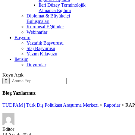
İleri Düzey Terminolojik
Almanca Eğitimi
Diplomat & Büyükelçi
Buluşmaları
Kurumsal Eğitimler
Webinarlar
Başvuru
Yazarlık Başvurusu
Staj Başvurusu
Yazım Kılavuzu
İletişim
Duyurular
Koyu
Açık
Blog Yazılarımız
TUDPAM | Türk Dış Politikası Araştırma Merkezi
>
Raporlar
>
RAPO
Editör
13 Aralık 2024