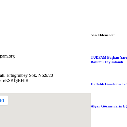
Son Eklenenler
Tudpam'dan Haberl
pam.org
TUDPAM Başkan Yardım
Bölümü Yayımlandı
Genel
Gündem
İnfo
Mah. Ertuğrulbey Sok. No:9/20
arı/ESKİŞEHİR
Haftalık Gündem-2026
Analizler
Genel
Gü
Afgan Göçmenlerin Eğit