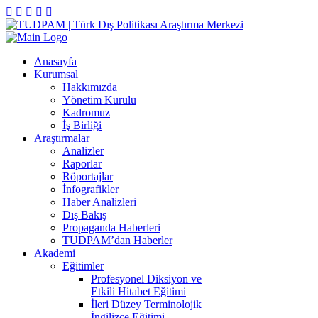
Anasayfa
Kurumsal
Hakkımızda
Yönetim Kurulu
Kadromuz
İş Birliği
Araştırmalar
Analizler
Raporlar
Röportajlar
İnfografikler
Haber Analizleri
Dış Bakış
Propaganda Haberleri
TUDPAM’dan Haberler
Akademi
Eğitimler
Profesyonel Diksiyon ve
Etkili Hitabet Eğitimi
İleri Düzey Terminolojik
İngilizce Eğitimi