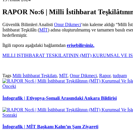
RAPOR No:6 | Milli İstihbarat Teşkilâtın
Güvenlik Bilimleri Analisti
Onur Dikmeci
‘nin kaleme aldığı “Milli İ
İstihbarat Teşkilâtı (
MİT
) adına oluşturulmamış ve tamamen basılı eser
hedeflemiştir.
İlgili rapora aşağıdaki bağlantıdan
erişebilirsiniz.
MILLI ISTIHBARAT TESKILATININ (MIT) KURUMSAL VE
Tags
Milli İstihbarat Teşkilatı
,
MİT
,
Onur Dikmeci
,
Rapor
,
tudpam
Önceki
İnfografik | Etiyopya-Somali Arasındaki Ankara Bildirisi
Sonraki
İnfografik | MİT Başkanı Kalın’ın Şam Ziyareti