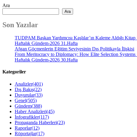
Ara
Ara
Son Yazılar
TUDPAM Başkan Yardımcısı Kaşlılar’ın Kaleme Aldığı Kitap
Haftalık Gündem-2026 31.Hafta
Afgan Göçmenlerin Eğitim Seviyesinin Dış Politikayla İlişkisi
From Meritocracy to Diplomacy: How Elite Selection Systems 
Haftalık Gündem-2026 30.Hafta
Kategoriler
Analizler
(401)
Dış Bakış
(22)
Duyurular
(33)
Genel
(505)
Gündem
(388)
Haber Analizleri
(45)
İnfografikler
(117)
Propaganda Haberleri
(23)
Raporlar
(12)
Röportajlar
(17)