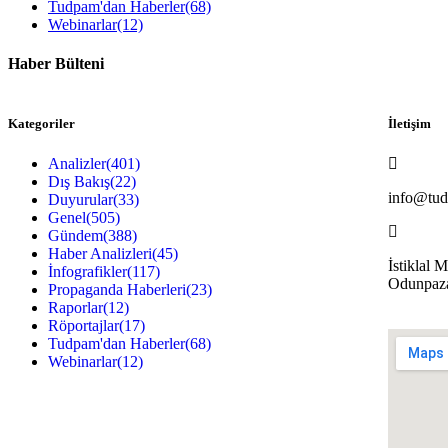
Tudpam'dan Haberler
(68)
Webinarlar
(12)
Haber Bülteni
Kategoriler
İletişim
Analizler
(401)
Dış Bakış
(22)
info@tud
Duyurular
(33)
Genel
(505)
Gündem
(388)
Haber Analizleri
(45)
İstiklal 
İnfografikler
(117)
Odunpaz
Propaganda Haberleri
(23)
Raporlar
(12)
Röportajlar
(17)
Tudpam'dan Haberler
(68)
Webinarlar
(12)