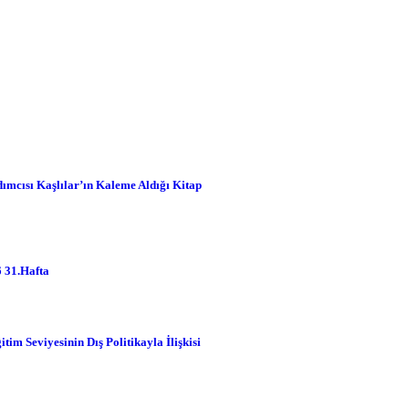
er
Duyurular
Genel
cısı Kaşlılar’ın Kaleme Aldığı Kitap
grafikler
 31.Hafta
ndem
im Seviyesinin Dış Politikayla İlişkisi