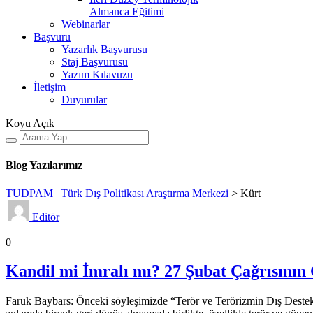
Almanca Eğitimi
Webinarlar
Başvuru
Yazarlık Başvurusu
Staj Başvurusu
Yazım Kılavuzu
İletişim
Duyurular
Koyu
Açık
Blog Yazılarımız
TUDPAM | Türk Dış Politikası Araştırma Merkezi
>
Kürt
Editör
Röportajlar
Genel
Gündem
0
Kandil mi İmralı mı? 27 Şubat Çağrısının 
Faruk Baybars: Önceki söyleşimizde “Terör ve Terörizmin Dış Deste