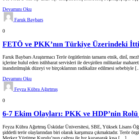
Devamını Oku
Faruk Baybars
Analizler
Genel
0
FETÖ ve PKK’nın Türkiye Üzerindeki İtti
Faruk Baybars Araştırmacı Terör örgütlerinin tamamı etnik, dinî, mezhe
içlerine hulul eden istihbarat servisleri ile devşirilen militanlar mahar
inandırılmışlık düzeyi ve birçoklarının radikalize edilmesi sebebiyle 
Devamını Oku
Feyza Kübra Ağırtmış
Analizler
Genel
Gündem
0
6-7 Ekim Olayları: PKK ve HDP’nin Rolü 
Feyza Kübra Ağırtmış Üsküdar Üniversitesi, SBE, Yüksek Lisans Öğ
şiddetli terör olaylarından biri olarak karşımıza çıkmaktadır. Terör
Merkez Yürütme Kurulu’nun çağrısı ile hız kazanarak kısa […]