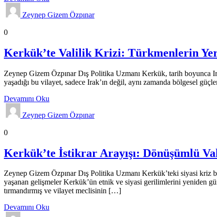
Zeynep Gizem Özpınar
Analizler
Genel
Gündem
0
Kerkük’te Valilik Krizi: Türkmenlerin Yer
Zeynep Gizem Özpınar Dış Politika Uzmanı Kerkük, tarih boyunca Irak’ın
yaşadığı bu vilayet, sadece Irak’ın değil, aynı zamanda bölgesel güçle
Devamını Oku
Zeynep Gizem Özpınar
Analizler
Genel
0
Kerkük’te İstikrar Arayışı: Dönüşümlü Va
Zeynep Gizem Özpınar Dış Politika Uzmanı Kerkük’teki siyasi kriz bölg
yaşanan gelişmeler Kerkük’ün etnik ve siyasi gerilimlerini yeniden gün
tırmandırmış ve vilayet meclisinin […]
Devamını Oku