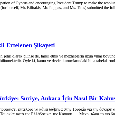
pation of Cyprus and encouraging President Trump to make the resoluti
rself, Mr. Bilirakis, Mr. Pappas, and Ms. Titus) submitted the fol
i Ertelenen Şikayeti
ri olarak bilinse de, farklı etnik ve mezheplerin uzun yıllar boyunca 
 bilinmektedir. Öyle ki, kamu ve devlet kurumlarındaki bina tabelaların
Türkiye: Suriye, Ankara İçin Nasıl Bir Kabu
οφασίσει επιτέλους να κάνει διάβημα στην Τουρκία για την άσκηση αλ
 Τουρκίας κατά της Ελλάδας και της Κύπρου. … Μέχρι τώρα το πιο 