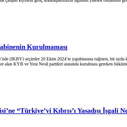
ik çalışan kıymetli genç arkadaşlarımızın ilgisinin yüksek olmasının gel
Kabinenin Kurulmaması
’nde (IKBY) seçimler 20 Ekim 2024’te yapılmasına rağmen, bir ayda k
a yer alan KYB ve Yeni Nesil partileri arasında kurulması gereken hükü
i’ne “Türkiye’yi Kıbrıs’ı Yasadışı İşgali 