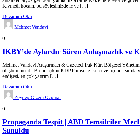
anlamda birçok geri dönüş almamızla birlikte, özellikle terör ve güvenl
Kıymetli hocam, bu söyleşimizde iç ve […]
Devamını Oku
Mehmet Vandavi
Analizler
Genel
Gündem
0
IKBY’de Aylardır Süren Anlaşmazlık ve 
Mehmet Vandavi Araştırmacı & Gazeteci Irak Kürt Bölgesel Yönetimi
oluşturulamadı. Birinci çıkan KDP Partisi ile ikinci ve üçüncü sırad
endişesi, en çok yatırım […]
Devamını Oku
Zeynep Gizem Özpınar
Propaganda Haberleri
Genel
Gündem
0
Propaganda Tespit | ABD Temsilciler Meclis
Sunuldu