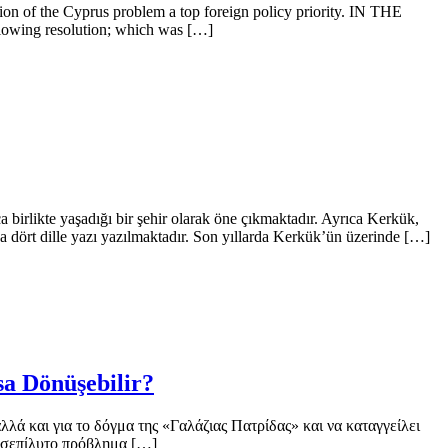
on of the Cyprus problem a top foreign policy priority. IN THE
lowing resolution; which was […]
birlikte yaşadığı bir şehir olarak öne çıkmaktadır. Ayrıca Kerkük,
da dört dille yazı yazılmaktadır. Son yıllarda Kerkük’ün üzerinde […]
sa Dönüşebilir?
λά και για το δόγμα της «Γαλάζιας Πατρίδας» και να καταγγείλει
δυσεπίλυτο πρόβλημα […]