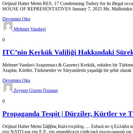
Orijinal Haber Metni RES. 17 Condemning Turkey for its illegal occu
HOUSE OF REPRESENTATIVES January 7, 2025 Ms. Malliotakis (for he
Devamını Oku
Mehmet Vandavi
Analizler
Genel
Gündem
0
ITC’nin Kerkük Valiliği Hakkındaki Sürekl
Mehmet Vandavi Araştırmacı & Gazeteci Kerkük, eskiden bir Türkmen şeh
Araplar, Kürtler, Türkmenler ve Süryanilerin yaşadığı bir şehir olarak
Devamını Oku
Zeynep Gizem Özpınar
Propaganda Haberleri
Genel
Gündem
0
Propaganda Tespit | Dürziler, Kürtler ve 
Orijinal Haber Metni Σάββας Καλεντερίδης … Ειδικά αν η Ελλάδα απ
στο ΝΑΤΟ και την Ε.Ε. την απαράδεκτη επιθετική συμπεριφορά της