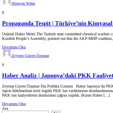
Hüseyin Yeltin
Propaganda Haberleri
0
Propaganda Tespit | Türkiye’nin Kimyasal 
Orijinal Haber Metni The Turkish state committed chemical warfare crim
Kurdish People’s Assembly, pointed out that the AKP-MHP coalition, w
Devamını Oku
Zeynep Gizem Özpınar
Haber Analizleri
0
Haber Analiz | Japonya’daki PKK Faaliyet
Zeynep Gizem Özpınar Dış Politika Uzmanı Haber Japonya’da PKK yan
Japon hükûmetinin terör örgütü PKK’nın varlıklarının dondurulmasına 
PKK’nın faaliyetlerini durduralım çağrısı yapıldı. (Kırım Haber […]
Devamını Oku
Ara