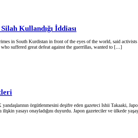
Silah Kullandığı İddiası
es in South Kurdistan in front of the eyes of the world, said activists
ho suffered great defeat against the guerrillas, wanted to […]
leri
daşlarının örgütlenmesini deşifre eden gazeteci Ishii Takaaki, Japo
ilişkin yasayı onayladığını duyurdu. Japon gazeteciler ve ülkede yaşay