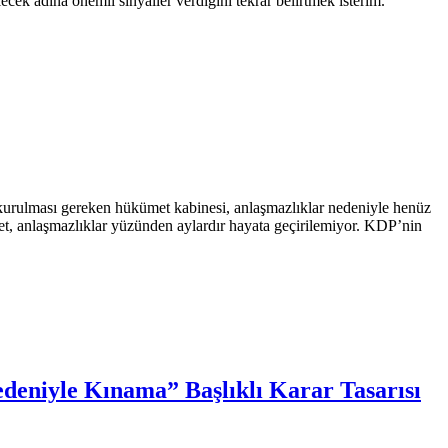
ecek adına önemli sinyaller verdiğini tekrar belirtmek isterim.
urulması gereken hükümet kabinesi, anlaşmazlıklar nedeniyle henüz
met, anlaşmazlıklar yüzünden aylardır hayata geçirilemiyor. KDP’nin
Nedeniyle Kınama” Başlıklı Karar Tasarısı