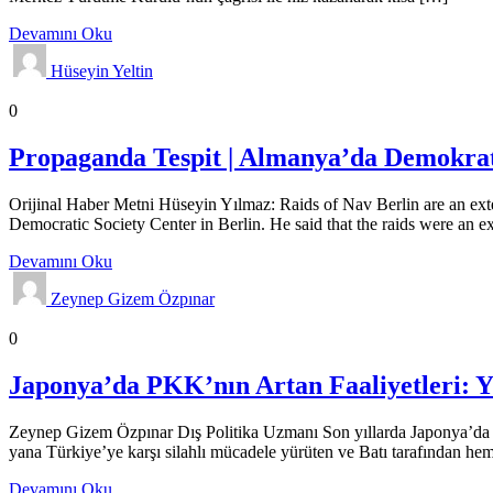
Devamını Oku
Hüseyin Yeltin
Propaganda Haberleri
Genel
Gündem
0
Propaganda Tespit | Almanya’da Demokra
Orijinal Haber Metni Hüseyin Yılmaz: Raids of Nav Berlin are an exte
Democratic Society Center in Berlin. He said that the raids were an e
Devamını Oku
Zeynep Gizem Özpınar
Analizler
Genel
Gündem
0
Japonya’da PKK’nın Artan Faaliyetleri: Yü
Zeynep Gizem Özpınar Dış Politika Uzmanı Son yıllarda Japonya’da PKK
yana Türkiye’ye karşı silahlı mücadele yürüten ve Batı tarafından h
Devamını Oku