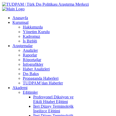
Anasayfa
Kurumsal
Hakkımızda
Yönetim Kurulu
Kadromuz
İş Birliği
Araştırmalar
Analizler
Raporlar
Röportajlar
İnfografikler
Haber Analizleri
Dış Bakış
Propaganda Haberleri
TUDPAM’dan Haberler
Akademi
Eğitimler
Profesyonel Diksiyon ve
Etkili Hitabet Eğitimi
İleri Düzey Terminolojik
İngilizce Eğitimi
İleri Düzey Terminolojik