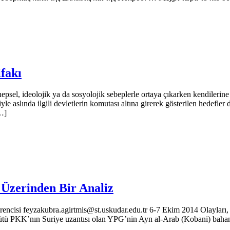
fakı
psel, ideolojik ya da sosyolojik sebeplerle ortaya çıkarken kendilerine 
etiyle aslında ilgili devletlerin komutası altına girerek gösterilen hedefl
[…]
Üzerinden Bir Analiz
rencisi feyzakubra.agirtmis@st.uskudar.edu.tr 6-7 Ekim 2014 Olayla
 örgütü PKK’nın Suriye uzantısı olan YPG’nin Ayn al-Arab (Kobani) bahan