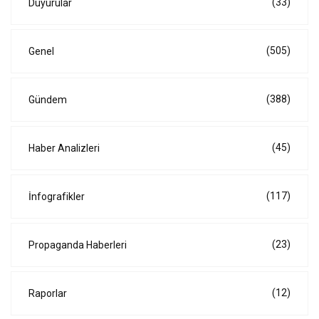
(33)
Duyurular
(505)
Genel
(388)
Gündem
(45)
Haber Analizleri
(117)
İnfografikler
(23)
Propaganda Haberleri
(12)
Raporlar