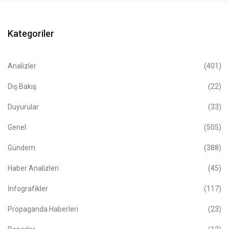
Kategoriler
Analizler
(401)
Dış Bakış
(22)
Duyurular
(33)
Genel
(505)
Gündem
(388)
Haber Analizleri
(45)
İnfografikler
(117)
Propaganda Haberleri
(23)