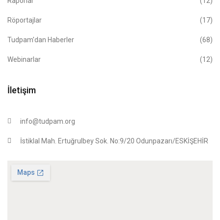
Raporlar
(12)
Röportajlar
(17)
Tudpam'dan Haberler
(68)
Webinarlar
(12)
İletişim
info@tudpam.org
İstiklal Mah. Ertuğrulbey Sok. No:9/20 Odunpazarı/ESKİŞEHİR