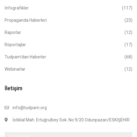
İnfografikler
(117)
Propaganda Haberleri
(23)
Raporlar
(12)
Röportajlar
(17)
Tudpam'dan Haberler
(68)
Webinarlar
(12)
İletişim
info@tudpam.org
İstiklal Mah. Ertuğrulbey Sok. No:9/20 Odunpazarı/ESKİŞEHİR