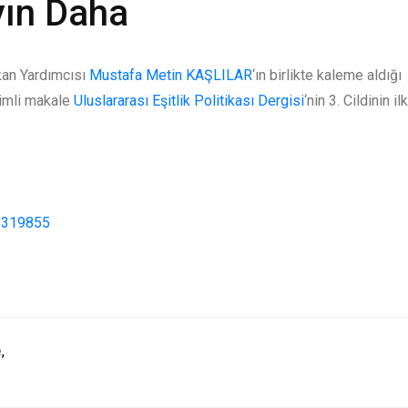
yın Daha
n Yardımcısı
Mustafa Metin KAŞLILAR
‘ın birlikte kaleme aldığı
imli makale
Uluslararası Eşitlik Politikası Dergisi
‘nin 3. Cildinin ilk
/1319855
e
,