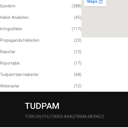
Gündem
(388)
Haber Analizleri
(45)
İnfografikler
(117)
Propaganda Haberleri
(23)
Raporlar
(12)
Röportajlar
(17)
Tudpam'dan Haberler
(68)
Webinarlar
(12)
TUDPAM
TÜRK DIŞ POLİTİKASI ARAŞTIRMA MERKEZİ