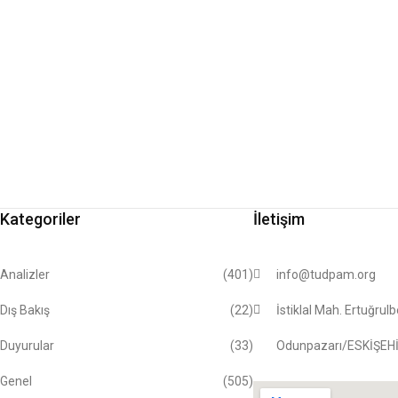
Kategoriler
İletişim
Analizler
(401)
info@tudpam.org
Dış Bakış
(22)
İstiklal Mah. Ertuğrul
Duyurular
(33)
Odunpazarı/ESKİŞEH
Genel
(505)