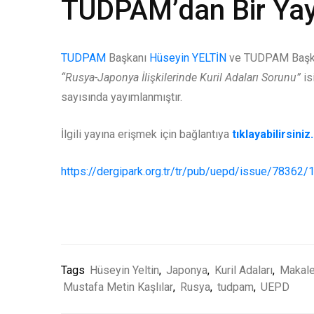
TUDPAM’dan Bir Ya
TUDPAM
Başkanı
Hüseyin YELTİN
ve TUDPAM Başka
“Rusya-Japonya İlişkilerinde Kuril Adaları Sorunu”
is
sayısında yayımlanmıştır.
İlgili yayına erişmek için bağlantıya
tıklayabilirsiniz.
https://dergipark.org.tr/tr/pub/uepd/issue/78362
Tags
Hüseyin Yeltin
,
Japonya
,
Kuril Adaları
,
Makal
Mustafa Metin Kaşlılar
,
Rusya
,
tudpam
,
UEPD