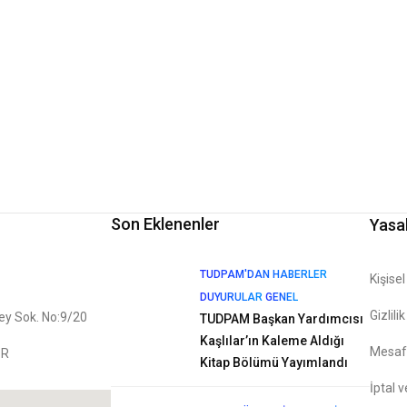
Son Eklenenler
Yasa
TUDPAM'DAN HABERLER
Kişise
DUYURULAR
GENEL
Gizlili
bey Sok. No:9/20
TUDPAM Başkan Yardımcısı
Kaşlılar’ın Kaleme Aldığı
Mesafe
İR
Kitap Bölümü Yayımlandı
İptal v