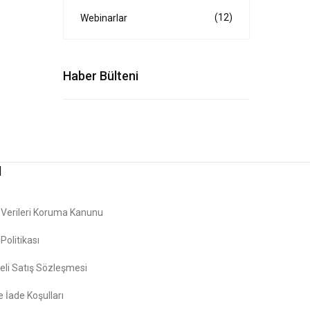
(12)
Webinarlar
Haber Bülteni
l
l Verileri Koruma Kanunu
k Politikası
li Satış Sözleşmesi
e İade Koşulları