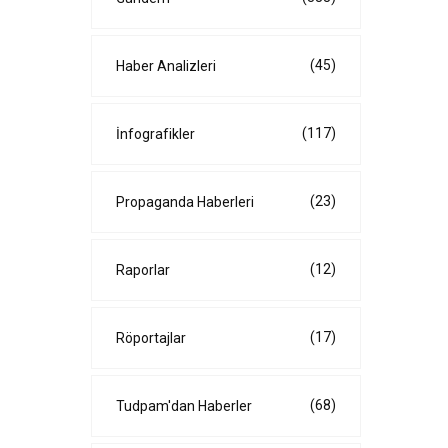
(45)
Haber Analizleri
(117)
İnfografikler
(23)
Propaganda Haberleri
(12)
Raporlar
(17)
Röportajlar
(68)
Tudpam'dan Haberler