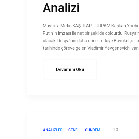
Analizi
Mustafa Metin KAŞLILAR TUDPAM Başkan Yardımcıs
Putin’in imzası ile net bir şekilde doldurdu. Rusy
olacak. Rusya’nın daha önce Türkiye Büyükelçisi ola
tarihinde göreve gelen Vladimir Yevgenevich Ivano
Devamını Oku
0
ANALIZLER
GENEL
GÜNDEM