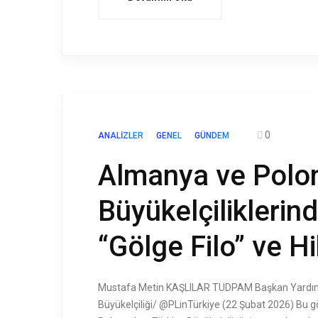
0
ANALIZLER
GENEL
GÜNDEM
Almanya ve Polon
Büyükelçiliklerin
“Gölge Filo” ve Hi
Mustafa Metin KAŞLILAR TUDPAM Başkan Yardım
Büyükelçiliği/ @PLinTürkiye (22 Şubat 2026) Bu gö