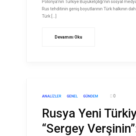
Polonya’nın Türkiye Büyükelçiliği’nin sosyal medy
Rus tehditinin geniş boyutlarının Türk halkının 
Türk […]
Devamını Oku
0
ANALIZLER
GENEL
GÜNDEM
Rusya Yeni Türkiy
“Sergey Verşinin”