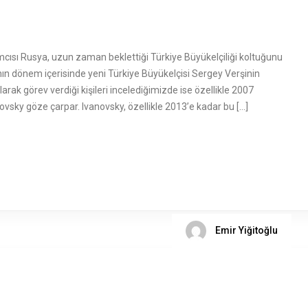
ı Rusya, uzun zaman beklettiği Türkiye Büyükelçiliği koltuğunu
a’nın dönem içerisinde yeni Türkiye Büyükelçisi Sergey Verşinin
rak görev verdiği kişileri incelediğimizde ise özellikle 2007
vsky göze çarpar. Ivanovsky, özellikle 2013’e kadar bu […]
Emir Yiğitoğlu