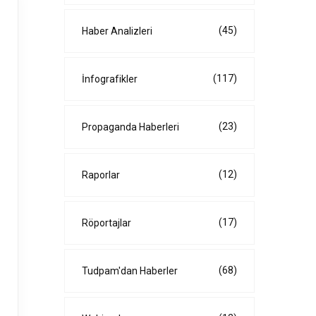
(45)
Haber Analizleri
(117)
İnfografikler
(23)
Propaganda Haberleri
(12)
Raporlar
(17)
Röportajlar
(68)
Tudpam'dan Haberler