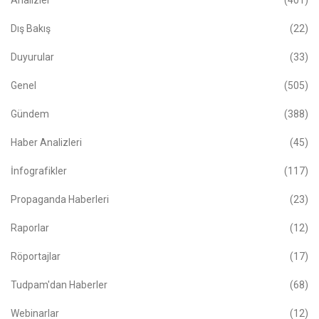
Analizler
(401)
Dış Bakış
(22)
Duyurular
(33)
Genel
(505)
Gündem
(388)
Haber Analizleri
(45)
İnfografikler
(117)
Propaganda Haberleri
(23)
Raporlar
(12)
Röportajlar
(17)
Tudpam'dan Haberler
(68)
Webinarlar
(12)