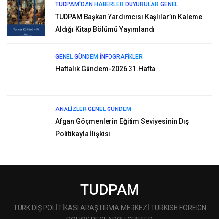
TUDPAM'DAN HABERLER
DUYURULAR
GENEL
TUDPAM Başkan Yardımcısı Kaşlılar’ın Kaleme
Aldığı Kitap Bölümü Yayımlandı
GENEL
GÜNDEM
İNFOGRAFIKLER
Haftalık Gündem-2026 31.Hafta
ANALIZLER
GENEL
GÜNDEM
Afgan Göçmenlerin Eğitim Seviyesinin Dış
Politikayla İlişkisi
TUDPAM
TÜRK DIŞ POLİTİKASI ARAŞTIRMA MERKEZİ TURKISH FOREIGN