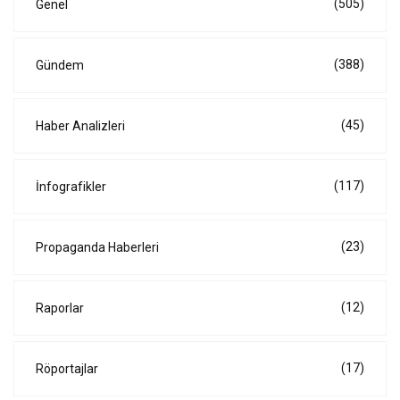
(505)
Genel
(388)
Gündem
(45)
Haber Analizleri
(117)
İnfografikler
(23)
Propaganda Haberleri
(12)
Raporlar
(17)
Röportajlar