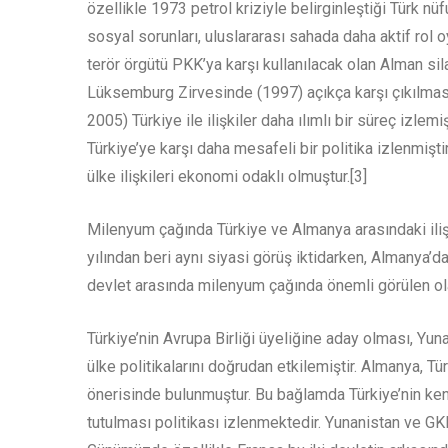
özellikle 1973 petrol kriziyle belirginleştiği Türk 
sosyal sorunları, uluslararası sahada daha aktif rol 
terör örgütü PKK’ya karşı kullanılacak olan Alman sila
Lüksemburg Zirvesinde (1997) açıkça karşı çıkılmas
2005) Türkiye ile ilişkiler daha ılımlı bir süreç izl
Türkiye’ye karşı daha mesafeli bir politika izlenmiştir.
ülke ilişkileri ekonomi odaklı olmuştur.[3]
Milenyum çağında Türkiye ve Almanya arasındaki ilişk
yılından beri aynı siyasi görüş iktidarken, Almanya’
devlet arasında milenyum çağında önemli görülen ol
Türkiye’nin Avrupa Birliği üyeliğine aday olması, Yuna
ülke politikalarını doğrudan etkilemiştir. Almanya, Tü
önerisinde bulunmuştur. Bu bağlamda Türkiye’nin kendi
tutulması politikası izlenmektedir. Yunanistan ve GKRY