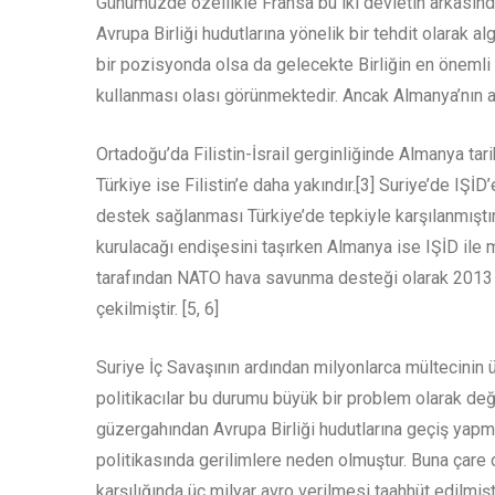
Günümüzde özellikle Fransa bu iki devletin arkasında
Avrupa Birliği hudutlarına yönelik bir tehdit olarak alg
bir pozisyonda olsa da gelecekte Birliğin en önemli
kullanması olası görünmektedir. Ancak Almanya’nın aç
Ortadoğu’da Filistin-İsrail gerginliğinde Almanya tar
Türkiye ise Filistin’e daha yakındır.[3] Suriye’de IŞ
destek sağlanması Türkiye’de tepkiyle karşılanmıştır
kurulacağı endişesini taşırken Almanya ise IŞİD ile
tarafından NATO hava savunma desteği olarak 2013 yı
çekilmiştir. [5, 6]
Suriye İç Savaşının ardından milyonlarca mültecinin ü
politikacılar bu durumu büyük bir problem olarak değe
güzergahından Avrupa Birliği hudutlarına geçiş yapma
politikasında gerilimlere neden olmuştur. Buna çare 
karşılığında üç milyar avro verilmesi taahhüt edilmi