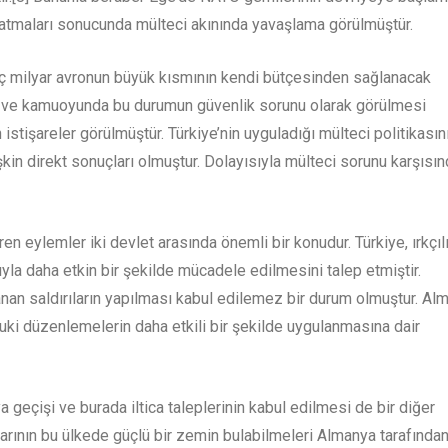
kapatmaları sonucunda mülteci akınında yavaşlama görülmüştür.
üç milyar avronun büyük kısmının kendi bütçesinden sağlanacak
ğı ve kamuoyunda bu durumun güvenlik sorunu olarak görülmesi
 istişareler görülmüştür. Türkiye’nin uyguladığı mülteci politikasın
işkin direkt sonuçları olmuştur. Dolayısıyla mülteci sorunu karşısı
en eylemler iki devlet arasında önemli bir konudur. Türkiye, ırkçılı
a daha etkin bir şekilde mücadele edilmesini talep etmiştir.
nan saldırıların yapılması kabul edilemez bir durum olmuştur. Al
uki düzenlemelerin daha etkili bir şekilde uygulanmasına dair
a geçişi ve burada iltica taleplerinin kabul edilmesi de bir diğer
nlarının bu ülkede güçlü bir zemin bulabilmeleri Almanya tarafında