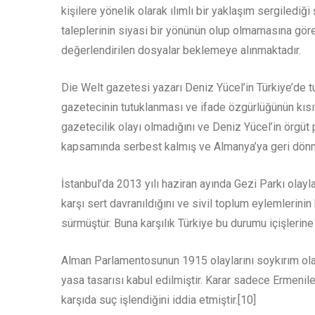
kişilere yönelik olarak ılımlı bir yaklaşım sergiledi
taleplerinin siyasi bir yönünün olup olmamasına gör
değerlendirilen dosyalar beklemeye alınmaktadır.
Die Welt gazetesi yazarı Deniz Yücel’in Türkiye’de tu
gazetecinin tutuklanması ve ifade özgürlüğünün kısıtl
gazetecilik olayı olmadığını ve Deniz Yücel’in örgüt 
kapsamında serbest kalmış ve Almanya’ya geri dönm
İstanbul’da 2013 yılı haziran ayında Gezi Parkı olayl
karşı sert davranıldığını ve sivil toplum eylemlerinin
sürmüştür. Buna karşılık Türkiye bu durumu içişlerine
Alman Parlamentosunun 1915 olaylarını soykırım olara
yasa tasarısı kabul edilmiştir. Karar sadece Ermenil
karşıda suç işlendiğini iddia etmiştir.[10]