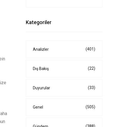
Kategoriler
(401)
Analizler
ein
(22)
Dış Bakış
müze
(33)
Duyurular
(505)
Genel
daha
nun
(388)
Gündem