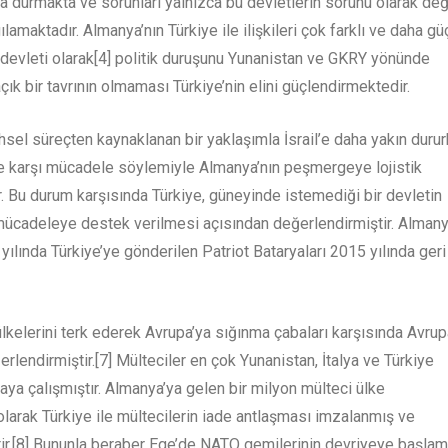
 durmakta ve sorunları yalnızca bu devletlerin sorunu olarak değ
ılamaktadır. Almanya’nın Türkiye ile ilişkileri çok farklı ve daha gü
 devleti olarak[4] politik duruşunu Yunanistan ve GKRY yönünde
ık bir tavrının olmaması Türkiye’nin elini güçlendirmektedir.
ihsel süreçten kaynaklanan bir yaklaşımla İsrail’e daha yakın durur
İD’e karşı mücadele söylemiyle Almanya’nın peşmergeye lojistik
. Bu durum karşısında Türkiye, güneyinde istemediği bir devletin
 mücadeleye destek verilmesi açısından değerlendirmiştir. Alman
lında Türkiye’ye gönderilen Patriot Bataryaları 2015 yılında geri
lkelerini terk ederek Avrupa’ya sığınma çabaları karşısında Avrup
rlendirmiştir.[7] Mülteciler en çok Yunanistan, İtalya ve Türkiye
ya çalışmıştır. Almanya’ya gelen bir milyon mülteci ülke
olarak Türkiye ile mültecilerin iade antlaşması imzalanmış ve
ştir.[8] Bununla beraber Ege’de NATO gemilerinin devriyeye başla