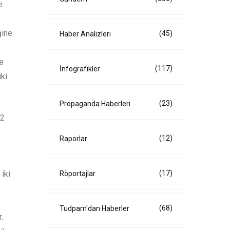
e
ğine
(45)
Haber Analizleri
de
(117)
İnfografikler
iki
(23)
Propaganda Haberleri
02
(12)
Raporlar
 iki
(17)
Röportajlar
(68)
Tudpam'dan Haberler
.