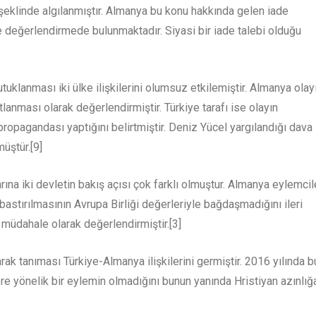
ği şeklinde algılanmıştır. Almanya bu konu hakkında gelen iade
e değerlendirmede bulunmaktadır. Siyasi bir iade talebi olduğu
tuklanması iki ülke ilişkilerini olumsuz etkilemiştir. Almanya olay
anması olarak değerlendirmiştir. Türkiye tarafı ise olayın
propagandası yaptığını belirtmiştir. Deniz Yücel yargılandığı dava
üştür.[9]
arına iki devletin bakış açısı çok farklı olmuştur. Almanya eylemcil
 bastırılmasının Avrupa Birliği değerleriyle bağdaşmadığını ileri
 müdahale olarak değerlendirmiştir.[3]
k tanıması Türkiye-Almanya ilişkilerini germiştir. 2016 yılında b
ere yönelik bir eylemin olmadığını bunun yanında Hristiyan azınlığ