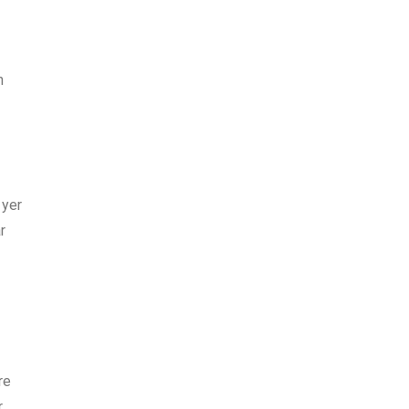
n
 yer
r
re
.