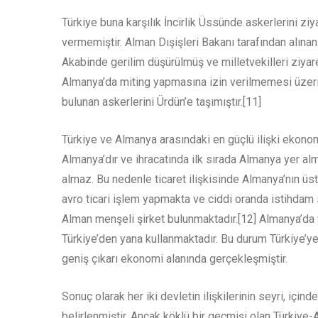
Türkiye buna karşılık İncirlik Üssünde askerlerini zi
vermemiştir. Alman Dışişleri Bakanı tarafından alına
Akabinde gerilim düşürülmüş ve milletvekilleri ziyare
Almanya’da miting yapmasına izin verilmemesi üzeri
bulunan askerlerini Ürdün’e taşımıştır.[11]
Türkiye ve Almanya arasındaki en güçlü ilişki ekonomi
Almanya’dır ve ihracatında ilk sırada Almanya yer al
almaz. Bu nedenle ticaret ilişkisinde Almanya’nın üs
avro ticari işlem yapmakta ve ciddi oranda istihdam s
Alman menşeli şirket bulunmaktadır.[12] Almanya’da 
Türkiye’den yana kullanmaktadır. Bu durum Türkiye’ye 
geniş çıkarı ekonomi alanında gerçekleşmiştir.
Sonuç olarak her iki devletin ilişkilerinin seyri, iç
belirlenmiştir. Ancak köklü bir geçmişi olan Türkiy