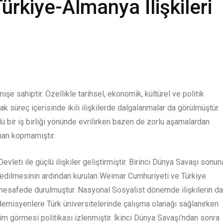
rkiye-Almanya İlişkileri
işe sahiptir. Özellikle tarihsel, ekonomik, kültürel ve politik
k süreç içerisinde ikili ilişkilerde dalgalanmalar da görülmüştür.
lü bir iş birliği yönünde evrilirken bazen de zorlu aşamalardan
aman kopmamıştır.
leti ile güçlü ilişkiler geliştirmiştir. Birinci Dünya Savaşı sonun
ybedilmesinin ardından kurulan Weimar Cumhuriyeti ve Türkiye
mesafede durulmuştur. Nasyonal Sosyalist dönemde ilişkilerin d
demisyenlere Türk üniversitelerinde çalışma olanağı sağlanırken
m görmesi politikası izlenmiştir. İkinci Dünya Savaşı’ndan sonra