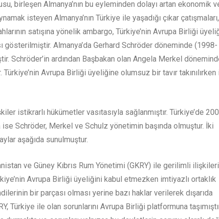
nüfusu, birleşen Almanya’nın bu eyleminden dolayı artan ekonomik v
oynamak isteyen Almanya’nın Türkiye ile yaşadığı çıkar çatışmaları,
hlarının satışına yönelik ambargo, Türkiye’nin Avrupa Birliği üyeli
ı gösterilmiştir. Almanya’da Gerhard Schröder döneminde (1998-
emiştir. Schröder’in ardından Başbakan olan Angela Merkel dönemin
 Türkiye’nin Avrupa Birliği üyeliğine olumsuz bir tavır takınılırken 
iler istikrarlı hükümetler vasıtasıyla sağlanmıştır. Türkiye’de 20
da ise Schröder, Merkel ve Schulz yönetimin başında olmuştur. İki
aylar aşağıda sunulmuştur.
nistan ve Güney Kıbrıs Rum Yönetimi (GKRY) ile gerilimli ilişkileri
rkiye’nin Avrupa Birliği üyeliğini kabul etmezken imtiyazlı ortaklık
lerinin bir parçası olması yerine bazı haklar verilerek dışarıda
, Türkiye ile olan sorunlarını Avrupa Birliği platformuna taşımıştır