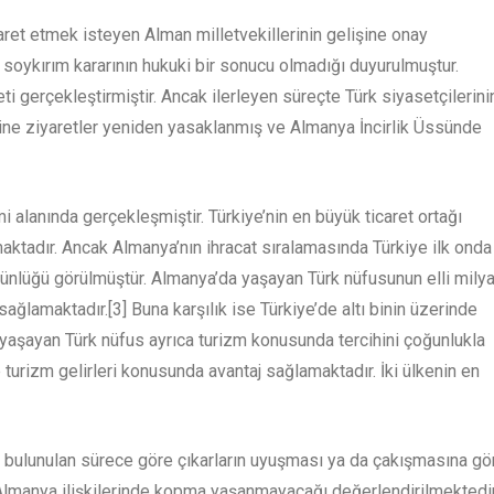
yaret etmek isteyen Alman milletvekillerinin gelişine onay
n soykırım kararının hukuki bir sonucu olmadığı duyurulmuştur.
ti gerçekleştirmiştir. Ancak ilerleyen süreçte Türk siyasetçilerini
ne ziyaretler yeniden yasaklanmış ve Almanya İncirlik Üssünde
 alanında gerçekleşmiştir. Türkiye’nin en büyük ticaret ortağı
maktadır. Ancak Almanya’nın ihracat sıralamasında Türkiye ilk onda
tünlüğü görülmüştür. Almanya’da yaşayan Türk nüfusunun elli milya
ağlamaktadır.[3] Buna karşılık ise Türkiye’de altı binin üzerinde
yaşayan Türk nüfus ayrıca turizm konusunda tercihini çoğunlukla
turizm gelirleri konusunda avantaj sağlamaktadır. İki ülkenin en
inde bulunulan sürece göre çıkarların uyuşması ya da çakışmasına gö
e-Almanya ilişkilerinde kopma yaşanmayacağı değerlendirilmektedir