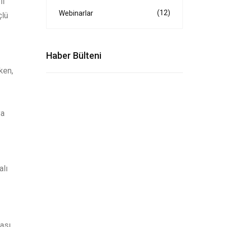
il
(12)
Webinarlar
çlü
Haber Bülteni
ken,
ya
alı
ması