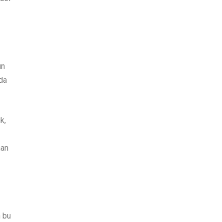
ın
nda
k,
man
n bu