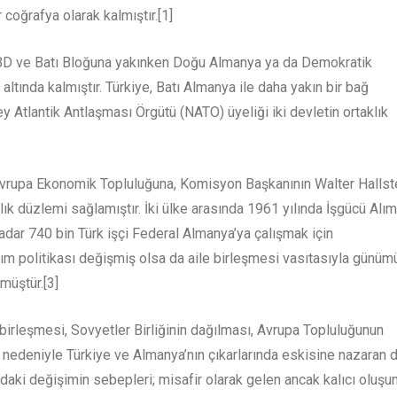
 coğrafya olarak kalmıştır.[1]
ABD ve Batı Bloğuna yakınken Doğu Almanya ya da Demokratik
altında kalmıştır. Türkiye, Batı Almanya ile daha yakın bir bağ
y Atlantik Antlaşması Örgütü (NATO) üyeliği iki devletin ortaklık
in Avrupa Ekonomik Topluluğuna, Komisyon Başkanının Walter Hallst
k düzlemi sağlamıştır. İki ülke arasında 1961 yılında İşgücü Alım
dar 740 bin Türk işçi Federal Almanya’ya çalışmak için
 alım politikası değişmiş olsa da aile birleşmesi vasıtasıyla günü
müştür.[3]
birleşmesi, Sovyetler Birliğinin dağılması, Avrupa Topluluğunun
1] nedeniyle Türkiye ve Almanya’nın çıkarlarında eskisine nazaran 
daki değişimin sebepleri; misafir olarak gelen ancak kalıcı oluşu