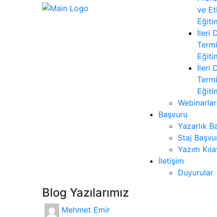
ve Et
Eğiti
İleri
Termi
Eğiti
İleri
Termi
Eğiti
Webinarlar
Başvuru
Yazarlık B
Staj Başvu
Yazım Kıl
İletişim
Duyurular
Blog Yazılarımız
Mehmet Emir