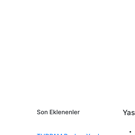
Yas
Son Eklenenler
Tudpam'dan Haberler
Duyurular
Genel