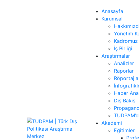
Anasayfa
Kurumsal
Hakkımızd
Yönetim Ku
Kadromuz
İş Birliği
Araştırmalar
Analizler
Raporlar
Röportajla
İnfografikl
Haber Anal
Dış Bakış
Propagand
TUDPAM’da
Akademi
Eğitimler
Profe