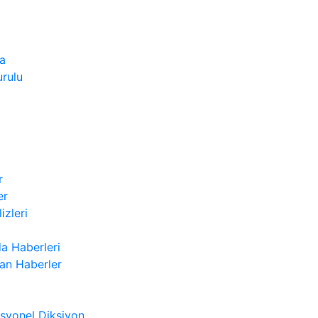
a
rulu
r
er
izleri
a Haberleri
n Haberler
syonel Diksiyon