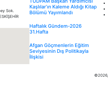
TUDPAM Başkan Yardımcısı
Kaşlılar’ın Kaleme Aldığı Kitap
bey Sok.
Bölümü Yayımlandı
ESKİŞEHİR
Genel
Gündem
İnfografikler
Haftalık Gündem-2026
31.Hafta
Analizler
Genel
Gündem
Afgan Göçmenlerin Eğitim
Seviyesinin Dış Politikayla
İlişkisi
©2026,