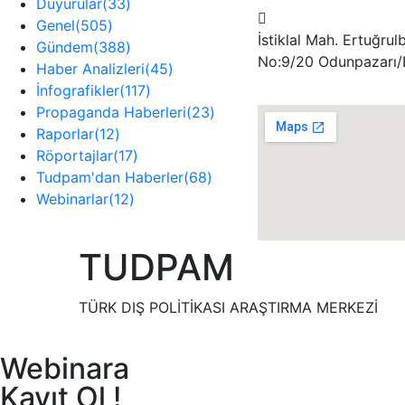
Duyurular
(33)
Genel
(505)
İstiklal Mah. Ertuğrul
Gündem
(388)
No:9/20 Odunpazarı/
Haber Analizleri
(45)
İnfografikler
(117)
Propaganda Haberleri
(23)
Raporlar
(12)
Röportajlar
(17)
Tudpam'dan Haberler
(68)
Webinarlar
(12)
TUDPAM
TÜRK DIŞ POLİTİKASI ARAŞTIRMA MERKEZİ
Webinara
Kayıt Ol !