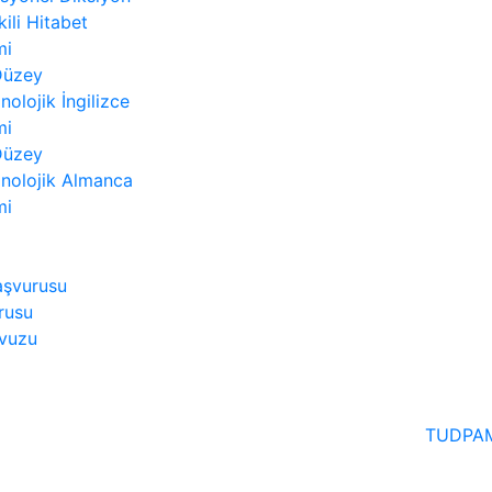
kili Hitabet
mi
 Düzey
nolojik İngilizce
mi
 Düzey
nolojik Almanca
mi
aşvurusu
rusu
avuzu
TUDPAM 