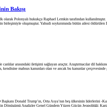
nin Bakışı
olarak Polonyalı hukukçu Raphael Lemkin tarafından kullanılmıştır. 
in birleşimiyle oluşmuştur. Yahudi soykırımında bütün ailesi öldürülen
anlılar arasındaki iletişimi sağlayan araçtır. Araştırmacılar dil hakkı
ıta, kendisine mahsus kanunları olan ve ancak bu kanunlar çerçevesinde ge
nı Donald Trump’ın, Orta Asya’nın beş ülkesinin liderlerini -Kaza
 Dönüşümü Analizler Genel Gündem Yüzen Gücün Jeopolitiği: Karpower