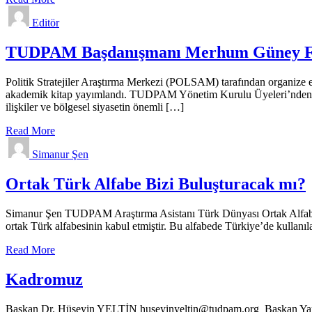
Editör
TUDPAM Başdanışmanı Merhum Güney Ferh
Politik Stratejiler Araştırma Merkezi (POLSAM) tarafından organize
akademik kitap yayımlandı. TUDPAM Yönetim Kurulu Üyeleri’nden Must
ilişkiler ve bölgesel siyasetin önemli […]
Read More
Simanur Şen
Ortak Türk Alfabe Bizi Buluşturacak mı?
Simanur Şen TUDPAM Araştırma Asistanı Türk Dünyası Ortak Alfabe Kom
ortak Türk alfabesinin kabul etmiştir. Bu alfabede Türkiye’de kullanı
Read More
Kadromuz
Başkan Dr. Hüseyin YELTİN huseyinyeltin@tudpam.org Başkan Yar