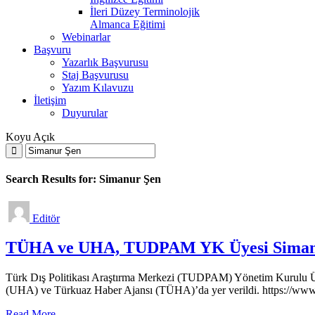
İleri Düzey Terminolojik
Almanca Eğitimi
Webinarlar
Başvuru
Yazarlık Başvurusu
Staj Başvurusu
Yazım Kılavuzu
İletişim
Duyurular
Koyu
Açık
Search Results for:
Simanur Şen
Editör
TÜHA ve UHA, TUDPAM YK Üyesi Simanur 
Türk Dış Politikası Araştırma Merkezi (TUDPAM) Yönetim Kurulu Üyes
(UHA) ve Türkuaz Haber Ajansı (TÜHA)’da yer verildi. https://www.
Read More