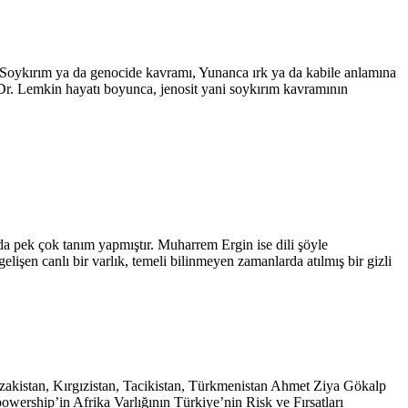
Soykırım ya da genocide kavramı, Yunanca ırk ya da kabile anlamına
 Dr. Lemkin hayatı boyunca, jenosit yani soykırım kavramının
nda pek çok tanım yapmıştır. Muharrem Ergin ise dili şöyle
lişen canlı bir varlık, temeli bilinmeyen zamanlarda atılmış bir gizli
kistan, Kırgızistan, Tacikistan, Türkmenistan Ahmet Ziya Gökalp
ship’in Afrika Varlığının Türkiye’nin Risk ve Fırsatları