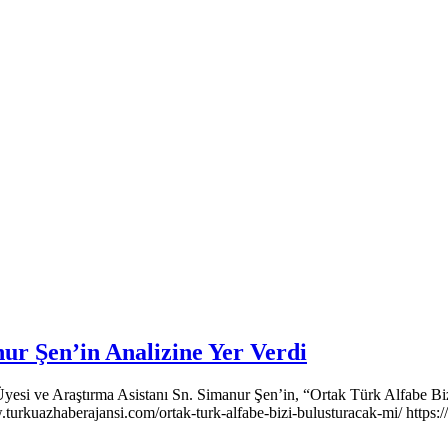
Şen’in Analizine Yer Verdi
i ve Araştırma Asistanı Sn. Simanur Şen’in, “Ortak Türk Alfabe Bizi 
turkuazhaberajansi.com/ortak-turk-alfabe-bizi-bulusturacak-mi/ https