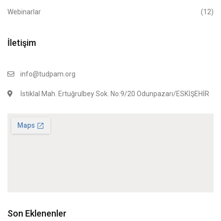
Webinarlar
(12)
İletişim
info@tudpam.org
İstiklal Mah. Ertuğrulbey Sok. No:9/20 Odunpazarı/ESKİŞEHİR
Son Eklenenler