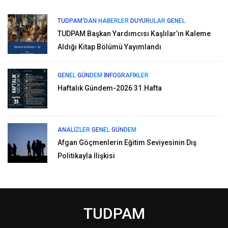
TUDPAM'DAN HABERLER
DUYURULAR
GENEL
TUDPAM Başkan Yardımcısı Kaşlılar’ın Kaleme
Aldığı Kitap Bölümü Yayımlandı
GENEL
GÜNDEM
İNFOGRAFIKLER
Haftalık Gündem-2026 31.Hafta
ANALIZLER
GENEL
GÜNDEM
Afgan Göçmenlerin Eğitim Seviyesinin Dış
Politikayla İlişkisi
TUDPAM