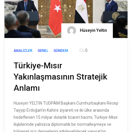
Hüseyin Yeltin
0
ANALIZLER
GENEL
GÜNDEM
Türkiye-Mısır
Yakınlaşmasının Stratejik
Anlamı
Hüseyin YELTİN TUDPAM Başkanı Cumhurbaşkanı Recep
Tayyip Erdoğan’ın Kahire ziyareti ve iki ülke arasında
hedeflenen 15 milyar dolarlık ticaret hacmi, Türkiye-Mısır
ilişkilerinde yalnızca diplomatik bir normalleşmeye ve
bölgesel güç dengelerini etkileyebilecek yapısal bir