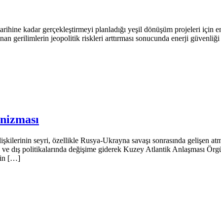
ine kadar gerçekleştirmeyi planladığı yeşil dönüşüm projeleri için e
n gerilimlerin jeopolitik riskleri arttırması sonucunda enerji güvenliğ
anizması
lerinin seyri, özellikle Rusya-Ukrayna savaşı sonrasında gelişen atmos
 ve dış politikalarında değişime giderek Kuzey Atlantik Anlaşması Ör
rin […]