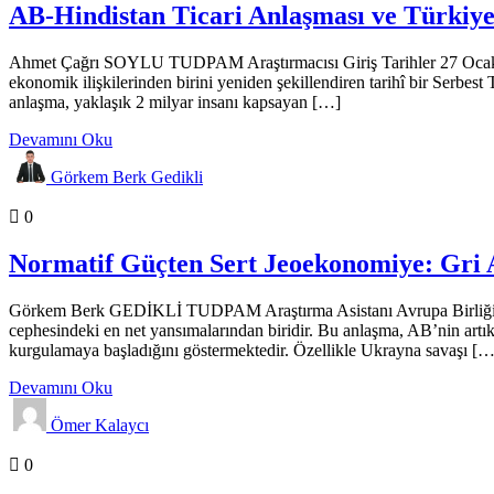
AB-Hindistan Ticari Anlaşması ve Türkiy
Ahmet Çağrı SOYLU TUDPAM Araştırmacısı Giriş Tarihler 27 Ocak 2026
ekonomik ilişkilerinden birini yeniden şekillendiren tarihî bir Serbest 
anlaşma, yaklaşık 2 milyar insanı kapsayan […]
Devamını Oku
Görkem Berk Gedikli
Analizler
Genel
Gündem
0
Normatif Güçten Sert Jeoekonomiye: Gri 
Görkem Berk GEDİKLİ TUDPAM Araştırma Asistanı Avrupa Birliği ile
cephesindeki en net yansımalarından biridir. Bu anlaşma, AB’nin artık 
kurgulamaya başladığını göstermektedir. Özellikle Ukrayna savaşı […
Devamını Oku
Ömer Kalaycı
Raporlar
Genel
Gündem
0