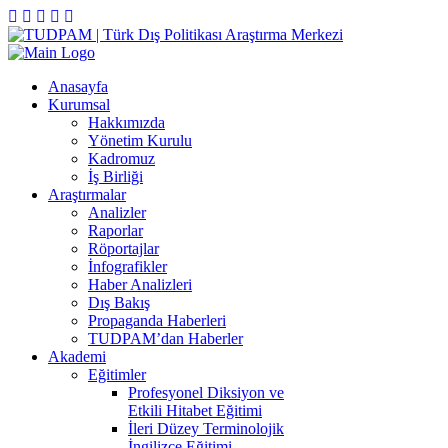
Anasayfa
Kurumsal
Hakkımızda
Yönetim Kurulu
Kadromuz
İş Birliği
Araştırmalar
Analizler
Raporlar
Röportajlar
İnfografikler
Haber Analizleri
Dış Bakış
Propaganda Haberleri
TUDPAM’dan Haberler
Akademi
Eğitimler
Profesyonel Diksiyon ve
Etkili Hitabet Eğitimi
İleri Düzey Terminolojik
İngilizce Eğitimi