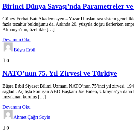
Birinci Dünya Savaşı’nda Parametreler v
Güney Ferhat Batı Akademisyen – Yazar Uluslararası sistem genellikle ‘B
fazla tezahür bulduğunu da. Aslında 20. yüzyıla doğru ilerlerken emper
Almanya’nın, özellikle […]
Devamını Oku
Büşra Erbil
Analizler
Genel
0
NATO’nun 75. Yıl Zirvesi ve Türkiye
Büşra Erbil Siyaset Bilimi Uzmanı NATO’nun 75’inci yıl zirvesi, 1949 
sağladı. Açılışta konuşan ABD Başkanı Joe Biden, Ukrayna’ya daha fa
imzalanan kuruluş […]
Devamını Oku
Ahmet Çağrı Soylu
Haber Analizleri
0