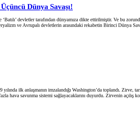
e Üçüncü Dünya Savaşı!
atılı’ devletler tarafından dünyamıza dikte ettirilmiştir. Ve bu zorunda
yalizm ve Avrupalı devletlerin arasındaki rekabetin Birinci Dünya Savaşın
yılında ilk anlaşmanın imzalandığı Washington’da toplandı. Zirve, tari
zla hava savunma sistemi sağlayacaklarını duyurdu. Zirvenin açılış k