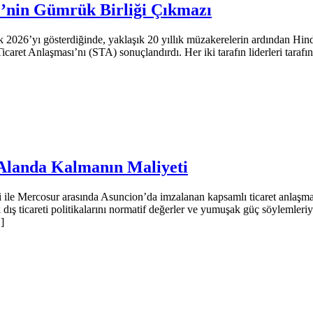
e’nin Gümrük Birliği Çıkmazı
’yı gösterdiğinde, yaklaşık 20 yıllık müzakerelerin ardından Hindis
Ticaret Anlaşması’nı (STA) sonuçlandırdı. Her iki tarafın liderleri tarafı
Alanda Kalmanın Maliyeti
 Mercosur arasında Asuncion’da imzalanan kapsamlı ticaret anlaşmas
dış ticareti politikalarını normatif değerler ve yumuşak güç söylemleriy
]