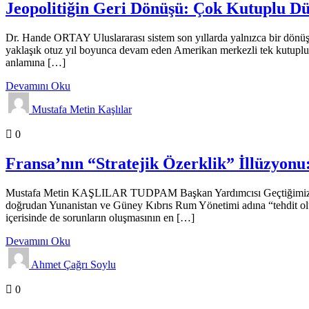
Jeopolitiğin Geri Dönüşü: Çok Kutuplu Dü
Dr. Hande ORTAY Uluslararası sistem son yıllarda yalnızca bir dönüş
yaklaşık otuz yıl boyunca devam eden Amerikan merkezli tek kutuplu dü
anlamına […]
Devamını Oku
Mustafa Metin Kaşlılar
Analizler
Genel
Gündem
0
Fransa’nın “Stratejik Özerklik” İllüzyo
Mustafa Metin KAŞLILAR TUDPAM Başkan Yardımcısı Geçtiğimiz günler
doğrudan Yunanistan ve Güney Kıbrıs Rum Yönetimi adına “tehdit ol
içerisinde de sorunların oluşmasının en […]
Devamını Oku
Ahmet Çağrı Soylu
Analizler
Genel
Gündem
0