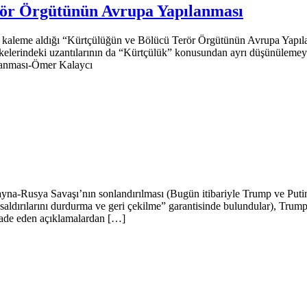
ör Örgütünün Avrupa Yapılanması
nın kaleme aldığı “Kürtçülüğün ve Bölücü Terör Örgütünün Avrupa Yap
elerindeki uzantılarının da “Kürtçülük” konusundan ayrı düşünülemeyece
ılanması-Ömer Kalaycı
ayna-Rusya Savaşı’nın sonlandırılması (Bugün itibariyle Trump ve Put
aldırılarını durdurma ve geri çekilme” garantisinde bulundular), Tru
ifade eden açıklamalardan […]