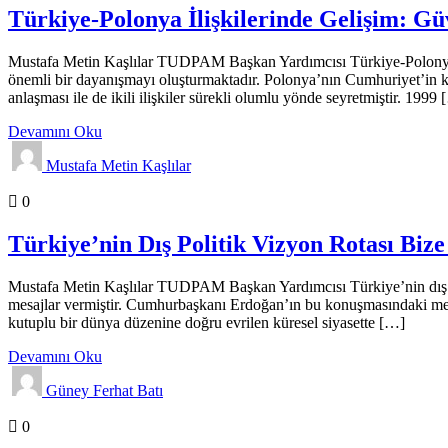
Türkiye-Polonya İlişkilerinde Gelişim: 
Mustafa Metin Kaşlılar TUDPAM Başkan Yardımcısı Türkiye-Polonya aras
önemli bir dayanışmayı oluşturmaktadır. Polonya’nın Cumhuriyet’in k
anlaşması ile de ikili ilişkiler sürekli olumlu yönde seyretmiştir. 1999
Devamını Oku
Mustafa Metin Kaşlılar
Analizler
Genel
Gündem
0
Türkiye’nin Dış Politik Vizyon Rotası Biz
Mustafa Metin Kaşlılar TUDPAM Başkan Yardımcısı Türkiye’nin dış p
mesajlar vermiştir. Cumhurbaşkanı Erdoğan’ın bu konuşmasındaki mesa
kutuplu bir dünya düzenine doğru evrilen küresel siyasette […]
Devamını Oku
Güney Ferhat Batı
Analizler
Genel
0