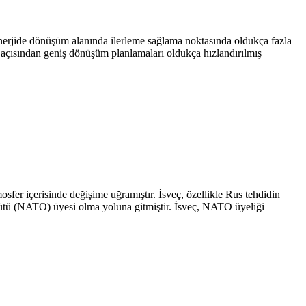
nerjide dönüşüm alanında ilerleme sağlama noktasında oldukça fazla
i açısından geniş dönüşüm planlamaları oldukça hızlandırılmış
fer içerisinde değişime uğramıştır. İsveç, özellikle Rus tehdidin
gütü (NATO) üyesi olma yoluna gitmiştir. İsveç, NATO üyeliği