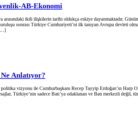
Güvenlik-AB-Ekonomi
ındaki ikili ilişkilerin tarihi oldukça eskiye dayanmaktadır. Günümüze
uruluşu sonrası Türkiye Cumhuriyeti’ni ilk tanıyan Avrupa devleti olm
 […]
e Ne Anlatıyor?
olitika vizyonu ile Cumhurbaşkanı Recep Tayyip Erdoğan’ın Harp Oku
jlar, Türkiye’nin sadece Batı’ya odaklanan ve Batı merkezli değil, t