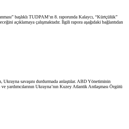
ılanması” başlıklı TUDPAM‘ın 8. raporunda Kalaycı, “Kürtçülük”
ğini açıklamaya çalışmaktadır. İlgili rapora aşağıdaki bağlantıdan
in, Ukrayna savaşını durdurmada anlaştılar. ABD Yönetiminin
mp ve yardımcılarının Ukrayna’nın Kuzey Atlantik Antlaşması Örgütü