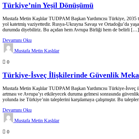
Türkiye’nin Yeşil Dönüşümü
Mustafa Metin Kaşlılar TUDPAM Başkan Yardımcısı Türkiye, 2035 tarih
yol katetmiş vaziyettedir. Rusya-Ukrayna Savaşı ve Ortadoğu’da yaşana
durumda diyebiliriz. Bu açıdan hem Avrupa Birliği hem de belirli […]
Devamını Oku
Mustafa Metin Kaşlılar
Analizler
Genel
Gündem
0
Türkiye-İsveç İlişkilerinde Güvenlik Mek
Mustafa Metin Kaşlılar TUDPAM Başkan Yardımcısı Türkiye-İsveç ilişki
artması ve Avrupa’yı etkileyecek duruma gelmesi sonrasında güvenlik
yolunda ise Türkiye’nin taleplerini karşılamaya çalışmıştır. Bu taleple
Devamını Oku
Mustafa Metin Kaşlılar
Analizler
Genel
0