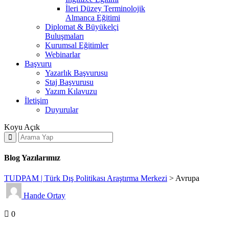
İleri Düzey Terminolojik
Almanca Eğitimi
Diplomat & Büyükelçi
Buluşmaları
Kurumsal Eğitimler
Webinarlar
Başvuru
Yazarlık Başvurusu
Staj Başvurusu
Yazım Kılavuzu
İletişim
Duyurular
Koyu
Açık
Blog Yazılarımız
TUDPAM | Türk Dış Politikası Araştırma Merkezi
>
Avrupa
Hande Ortay
Analizler
Genel
Gündem
0