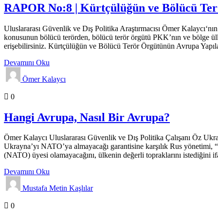
RAPOR No:8 | Kürtçülüğün ve Bölücü Ter
Uluslararası Güvenlik ve Dış Politika Araştırmacısı Ömer Kalaycı‘
konusunun bölücü terörden, bölücü terör örgütü PKK’nın ve bölge ülk
erişebilirsiniz. Kürtçülüğün ve Bölücü Terör Örgütünün Avrupa Yap
Devamını Oku
Ömer Kalaycı
Analizler
Genel
Gündem
0
Hangi Avrupa, Nasıl Bir Avrupa?
Ömer Kalaycı Uluslararası Güvenlik ve Dış Politika Çalışanı Öz Ukr
Ukrayna’yı NATO’ya almayacağı garantisine karşılık Rus yönetimi, “s
(NATO) üyesi olamayacağını, ülkenin değerli topraklarını istediğini 
Devamını Oku
Mustafa Metin Kaşlılar
Analizler
0