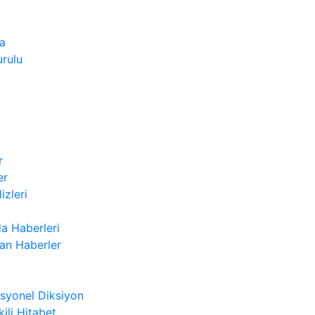
a
rulu
r
er
izleri
a Haberleri
n Haberler
syonel Diksiyon
kili Hitabet