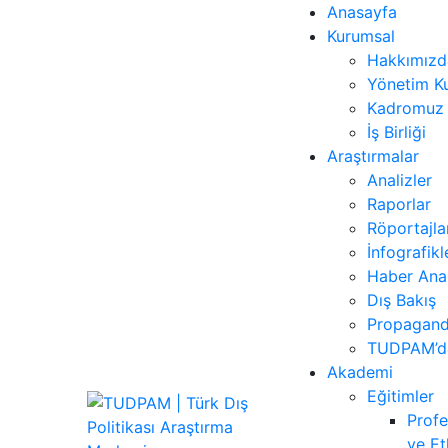
Anasayfa
Kurumsal
Hakkımızd
Yönetim Ku
Kadromuz
İş Birliği
Araştırmalar
Analizler
Raporlar
Röportajla
İnfografikl
Haber Anal
Dış Bakış
Propagand
TUDPAM’da
Akademi
Eğitimler
Profe
ve Et