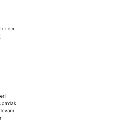
birinci
]
eri
upa’daki
 devam
a