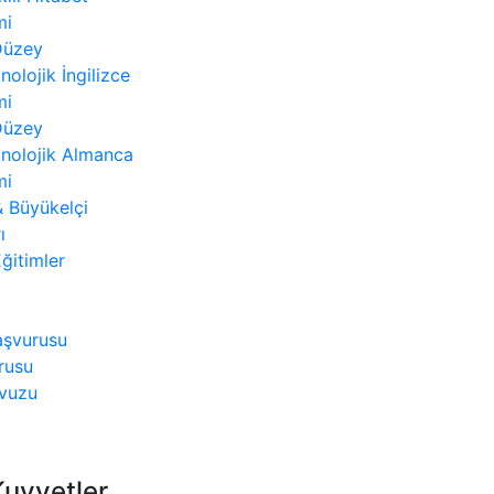
mi
 Düzey
nolojik İngilizce
mi
 Düzey
nolojik Almanca
mi
 Büyükelçi
ı
ğitimler
aşvurusu
rusu
avuzu
 Kuvvetler