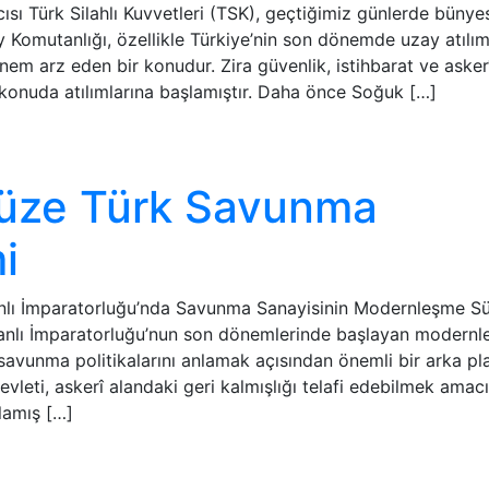
ı Türk Silahlı Kuvvetleri (TSK), geçtiğimiz günlerde bünye
 Komutanlığı, özellikle Türkiye’nin son dönemde uzay atılım
em arz eden bir konudur. Zira güvenlik, istihbarat ve asker
konuda atılımlarına başlamıştır. Daha önce Soğuk […]
üze Türk Savunma
i
nlı İmparatorluğu’nda Savunma Sanayisinin Modernleşme Sü
smanlı İmparatorluğu’nun son dönemlerinde başlayan modern
avunma politikalarını anlamak açısından önemli bir arka pl
evleti, askerî alandaki geri kalmışlığı telafi edebilmek amac
lamış […]