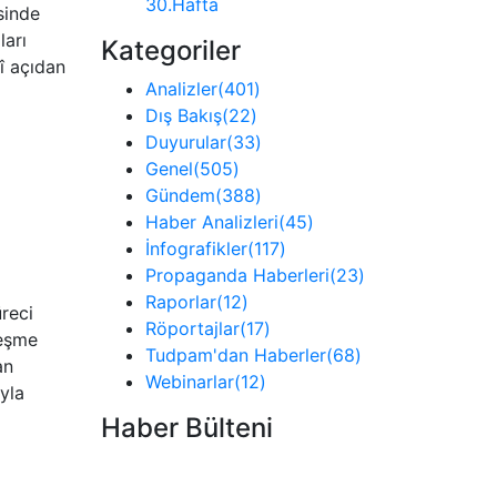
30.Hafta
sinde
ları
Kategoriler
î açıdan
Analizler
(401)
Dış Bakış
(22)
Duyurular
(33)
Genel
(505)
Gündem
(388)
Haber Analizleri
(45)
İnfografikler
(117)
Propaganda Haberleri
(23)
Raporlar
(12)
reci
Röportajlar
(17)
leşme
Tudpam'dan Haberler
(68)
an
Webinarlar
(12)
ıyla
Haber Bülteni