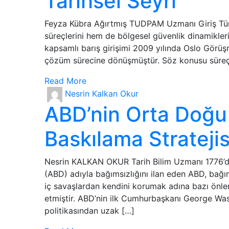
Tarihsel Seyri
Feyza Kübra Ağırtmış TUDPAM Uzmanı Giriş Türki
süreçlerini hem de bölgesel güvenlik dinamikleri
kapsamlı barış girişimi 2009 yılında Oslo Görüşme
çözüm sürecine dönüşmüştür. Söz konusu süreç, 
Read More
Nesrin Kalkan Okur
ABD’nin Orta Doğu 
Baskılama Stratejis
Nesrin KALKAN OKUR Tarih Bilim Uzmanı 1776’da 
(ABD) adıyla bağımsızlığını ilan eden ABD, bağı
iç savaşlardan kendini korumak adına bazı önl
etmiştir. ABD’nin ilk Cumhurbaşkanı George Wash
politikasından uzak […]