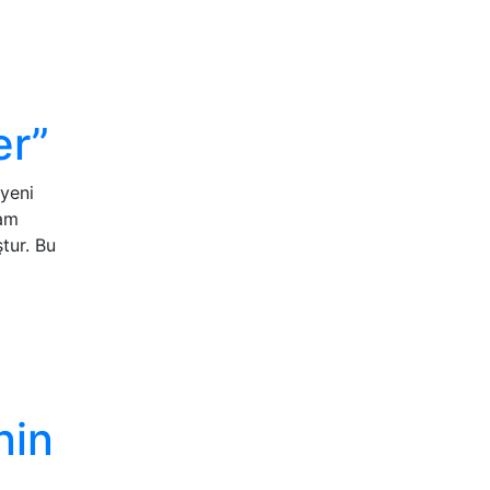
er”
yeni
vam
tur. Bu
nin