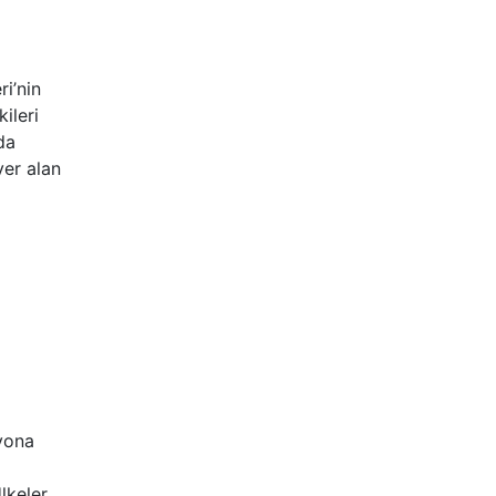
i’nin
ileri
da
yer alan
syona
lkeler