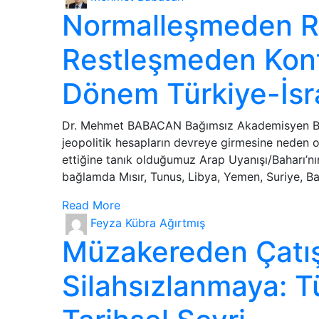
Normalleşmeden R
Restleşmeden Kontr
Dönem Türkiye-İsrai
Dr. Mehmet BABACAN Bağımsız Akademisyen Bölg
jeopolitik hesapların devreye girmesine neden ol
ettiğine tanık olduğumuz Arap Uyanışı/Baharı’nın
bağlamda Mısır, Tunus, Libya, Yemen, Suriye, Ba
Read More
Feyza Kübra Ağırtmış
Müzakereden Çatı
Silahsızlanmaya: T