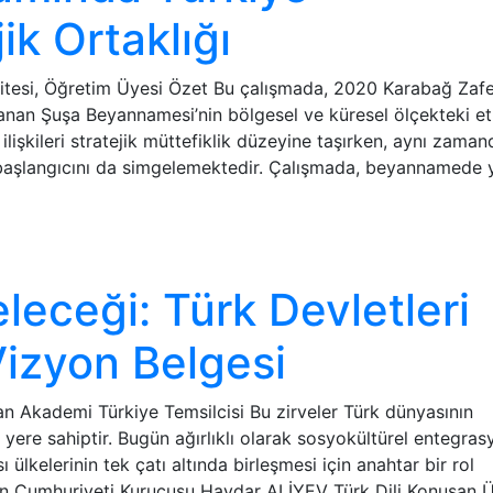
ik Ortaklığı
tesi, Öğretim Üyesi Özet Bu çalışmada, 2020 Karabağ Zafer
nan Şuşa Beyannamesi’nin bölgesel ve küresel ölçekteki etk
lişkileri stratejik müttefiklik düzeyine taşırken, aynı zaman
 başlangıcını da simgelemektedir. Çalışmada, beyannamede 
leceği: Türk Devletleri
Vizyon Belgesi
 Akademi Türkiye Temsilcisi Bu zirveler Türk dünyasının
yere sahiptir. Bugün ağırlıklı olarak sosyokültürel entegra
ülkelerinin tek çatı altında birleşmesi için anahtar bir rol
n Cumhuriyeti Kurucusu Haydar ALİYEV Türk Dili Konuşan Ü