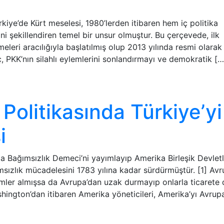
ye’de Kürt meselesi, 1980’lerden itibaren hem iç politika
ni şekillendiren temel bir unsur olmuştur. Bu çerçevede, ilk
leri aracılığıyla başlatılmış olup 2013 yılında resmi olarak 
PKK’nın silahlı eylemlerini sonlandırmayı ve demokratik […
Politikasında Türkiye’yi
i
Bağımsızlık Demeci’ni yayımlayıp Amerika Birleşik Devletl
msızlık mücadelesini 1783 yılına kadar sürdürmüştür. [1] Avr
emler almışsa da Avrupa’dan uzak durmayıp onlarla ticarete
ington’dan itibaren Amerika yöneticileri, Amerika’yı Avrup