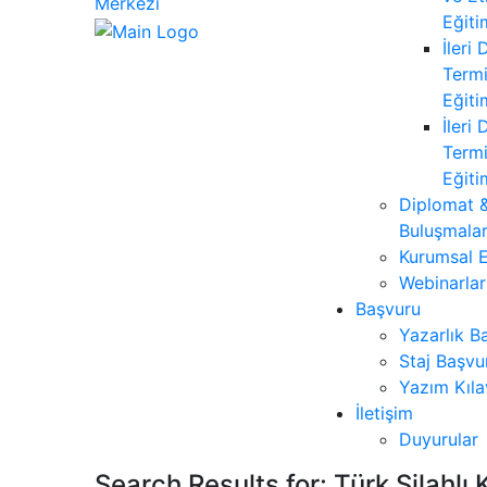
Eğiti
İleri
Termi
Eğiti
İleri
Termi
Eğiti
Diplomat &
Buluşmalar
Kurumsal E
Webinarlar
Başvuru
Yazarlık B
Staj Başvu
Yazım Kıl
İletişim
Duyurular
Search Results for:
Türk Silahlı