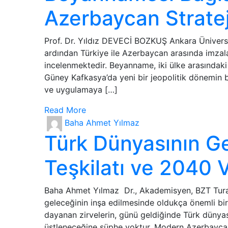
Azerbaycan Stratej
Prof. Dr. Yıldız DEVECİ BOZKUŞ Ankara Üniversi
ardından Türkiye ile Azerbaycan arasında imzala
incelenmektedir. Beyanname, iki ülke arasındaki i
Güney Kafkasya’da yeni bir jeopolitik dönemin
ve uygulamaya […]
Read More
Baha Ahmet Yılmaz
Türk Dünyasının Ge
Teşkilatı ve 2040 
Baha Ahmet Yılmaz Dr., Akademisyen, BZT Turan
geleceğinin inşa edilmesinde oldukça önemli bir 
dayanan zirvelerin, günü geldiğinde Türk dünyası 
üstleneceğine şüphe yoktur. Modern Azerbayca