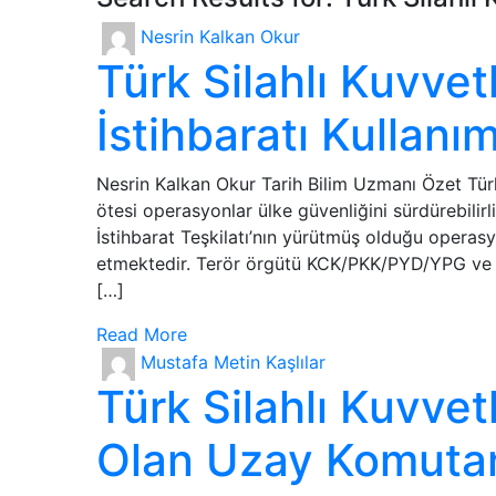
Nesrin Kalkan Okur
Türk Silahlı Kuvvet
İstihbaratı Kullanı
Nesrin Kalkan Okur Tarih Bilim Uzmanı Özet Türk
ötesi operasyonlar ülke güvenliğini sürdürebilirl
İstihbarat Teşkilatı’nın yürütmüş olduğu operas
etmektedir. Terör örgütü KCK/PKK/PYD/YPG ve u
[…]
Read More
Mustafa Metin Kaşlılar
Türk Silahlı Kuvve
Olan Uzay Komutan