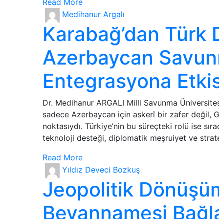
Read More
Medihanur Argalı
Karabağ’dan Türk 
Azerbaycan Savunm
Entegrasyona Etkis
Dr. Medihanur ARGALI Milli Savunma Üniversitesi,
sadece Azerbaycan için askerî bir zafer değil,
noktasıydı. Türkiye’nin bu süreçteki rolü ise sır
teknoloji desteği, diplomatik meşruiyet ve strat
Read More
Yıldız Deveci Bozkuş
Jeopolitik Dönüşü
Beyannamesi Bağl