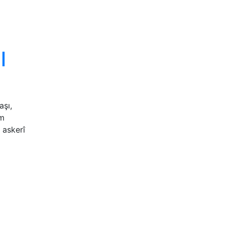
l
aşı,
üm
 askerî